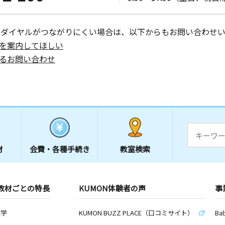
日
ーダイヤルがつながりにくい場合は、以下からもお問い合わせい
を案内してほしい
るお問い合わせ
日
和シティコ
日
材
会費・
各種手続き
教室検索
チェ上池袋
教材ごとの特長
KUMON体験者の声
事
日
数学
KUMON BUZZ PLACE（口コミサイト）
Ba
 飯島ビル