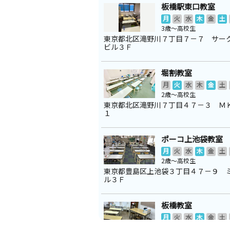
板橋駅東口教室
月
火
水
木
金
土
3歳～高校生
東京都北区滝野川７丁目７－７ サー
ビル３Ｆ
堀割教室
月
火
水
木
金
土
2歳～高校生
東京都北区滝野川７丁目４７－３ Ｍ
１
ポーコ上池袋教室
月
火
水
木
金
土
2歳～高校生
東京都豊島区上池袋３丁目４７－９ 
ル３Ｆ
板橋教室
月
火
水
木
金
土
2歳～高校生