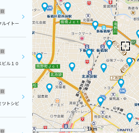
日
クルイトー
日
Ｋビル１０
日
ミツトシビ
1km
日