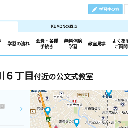
学習中の方
KUMONの原点
の
会費・各種
無料体験
よくあ
学習の流れ
教室見学
手続き
学習
ご質問
川６丁目
付近の公文式教室
日