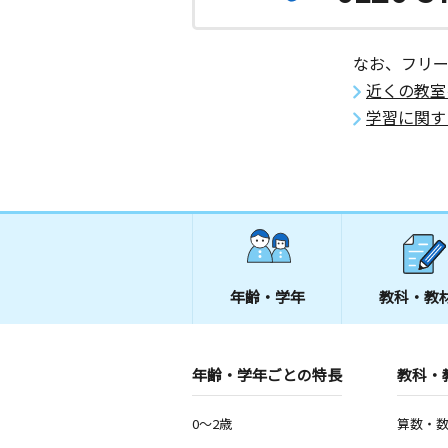
王子本町公園教室
月
火
水
木
金
土
0歳～中学生
なお、フリ
東京都北区王子本町２丁目３１－１
近くの教室
学習に関す
飛鳥山公園教室
月
火
水
木
金
土
3歳～高校生
東京都北区滝野川１丁目６３－６ 藤
ープ飛鳥山公園 ２０２号室
上池袋１丁目教室
月
火
水
木
金
土
2歳～高校生
年齢・学年
教科・教
東京都豊島区上池袋１丁目８ー６ルー
１０１
年齢・学年ごとの特長
池袋本町教室
教科・
月
火
水
木
金
土
3歳～高校生
0～2歳
算数・
東京都豊島区池袋本町１丁目４６－８