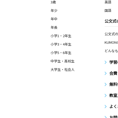
１Ｆ
3歳
英語
年少
国語
金沢小前教室
年中
公文式
月
火
水
木
金
土
3歳～高校生
年長
東京都板橋区板橋３丁目４６－１０－
公文式
小学1・2年生
KUMO
小学3・4年生
大塚台教室
月
火
水
木
どんなも
金
土
小学5・6年生
0歳～高校生
東京都豊島区東池袋２丁目１３－７東
中学生・高校生
学習
アルス大塚台１０２号室
大学生・社会人
会費
大塚駅前教室
無料
月
火
水
木
金
土
0歳～高校生
東京都豊島区北大塚２丁目２７－１ 
教室
０２
よく
不動通り教室
お問