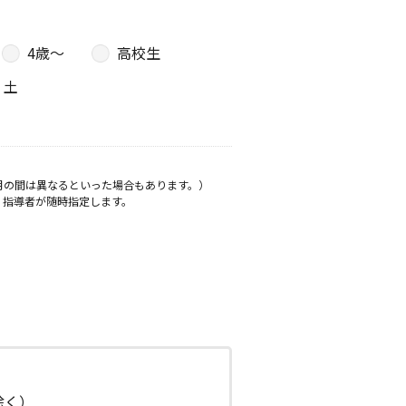
4歳〜
高校生
土
月の間は異なるといった場合もあります。）
、指導者が随時指定します。
日除く）