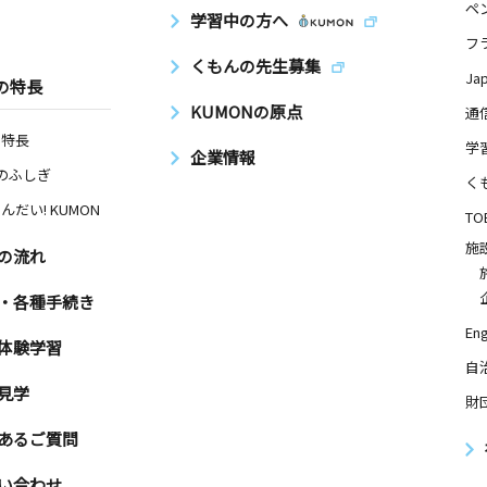
ペ
学習中の方へ
フ
くもんの先生募集
Ja
の特長
日
KUMONの原点
通
１０１
の特長
学
企業情報
Nのふしぎ
く
んだい! KUMON
日
TO
施
急ドエル・
の流れ
・各種手続き
Eng
体験学習
日
自
吉松ビル５
見学
財
あるご質問
い合わせ