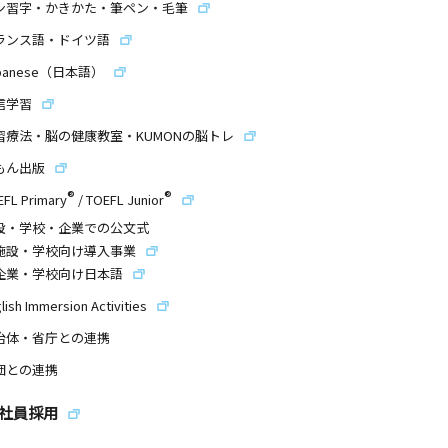
ン習字・かきかた・筆ペン・毛筆
ランス語・ドイツ語
panese（日本語）
信学習
習療法・脳の健康教室・KUMONの脳トレ
もん出版
®
®
EFL Primary
/
TOEFL Junior
設・学校・企業での公文式
施設・学校向け導入事業
企業・学校向け日本語
lish Immersion Activities
治体・省庁との連携
団との連携
社員採用