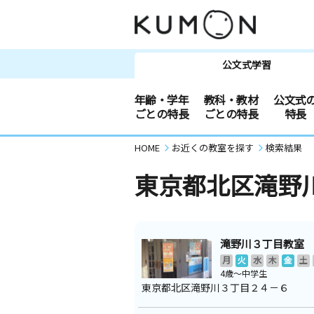
公文式学習
年齢・学年
教科・教材
公文式
ごとの特長
ごとの特長
特長
HOME
お近くの教室を探す
検索結果
東京都北区滝野
滝野川３丁目教室
月
火
水
木
金
土
4歳～中学生
東京都北区滝野川３丁目２４－６