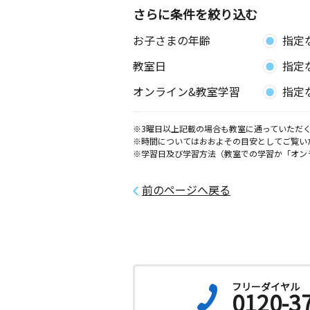
東京都板橋区板橋１丁目４５－９－３
さらに条件を絞り込む
お子さまの年齢
指定
西巣鴨１丁目教室
月
火
水
木
金
土
教室日
指定
3歳～高校生
東京都豊島区西巣鴨１丁目９－１ベル
オンライン&教室学習
指定
Ｂ１
※3曜日以上記載の場合も教室に通っていただく
北池袋教室
※時間についてはおおよその目安としてご覧い
月
火
水
木
金
土
※学習日及び学習方法（教室での学習か「オン
2歳～高校生
東京都豊島区池袋本町４丁目２５－７
２階
前のページへ戻る
折戸通り教室
月
火
水
木
金
土
2歳～高校生
東京都豊島区西巣鴨２丁目１ー１９双
２
フリーダイヤル
0120-3