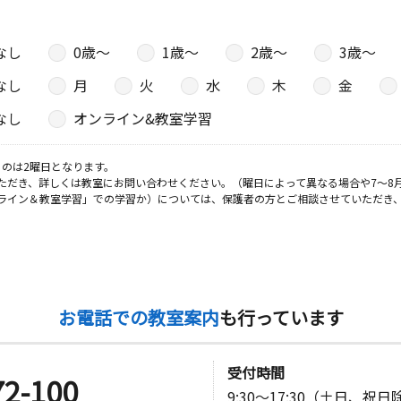
０１
なし
0歳〜
1歳〜
2歳〜
3歳〜
日
なし
月
火
水
木
金
ドゥムール
なし
オンライン&教室学習
のは2曜日となります。
ただき、詳しくは教室にお問い合わせください。（曜日によって異なる場合や7～8
日
ライン＆教室学習」での学習か）については、保護者の方とご相談させていただき
 大山ビル
日
お電話での教室案内
も行っています
葉ビル４０
受付時間
72-100
9:30～17:30（土日、祝