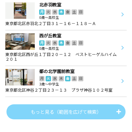
北赤羽教室
月
火
水
木
金
土
日
0歳～高校生
東京都北区赤羽北２丁目３１－１６－１１８－Ａ
西が丘教室
月
火
水
木
金
土
日
0歳～高校生
東京都北区西が丘１丁目２０－１２ ベストヒーゲルハイム
２０１
都の北学園前教室
月
火
水
木
金
土
日
3歳～中学生
東京都北区神谷２丁目２３－１３ プラザ神谷１０２号室
もっと見る（範囲を広げて検索）