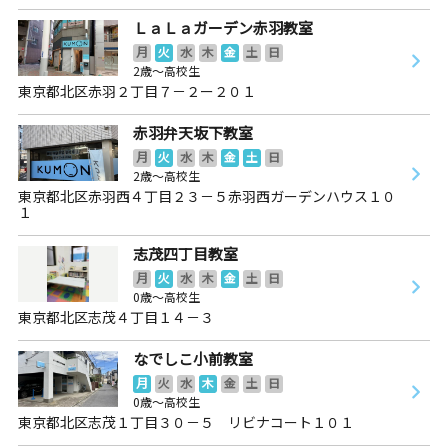
ＬａＬａガーデン赤羽教室
月
火
水
木
金
土
日
2歳～高校生
東京都北区赤羽２丁目７－２ー２０１
赤羽弁天坂下教室
月
火
水
木
金
土
日
2歳～高校生
東京都北区赤羽西４丁目２３－５赤羽西ガーデンハウス１０
１
志茂四丁目教室
月
火
水
木
金
土
日
0歳～高校生
東京都北区志茂４丁目１４－３
なでしこ小前教室
月
火
水
木
金
土
日
0歳～高校生
東京都北区志茂１丁目３０－５ リビナコート１０１