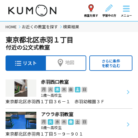
教室を探す
学習中の方
メニュー
HOME
お近くの教室を探す
検索結果
東京都北区赤羽１丁目
付近の公文式教室
さらに条件
地図
リスト
を絞り込む
赤羽西口教室
月
火
水
木
金
土
日
1歳～高校生
東京都北区赤羽西１丁目３６－１ 赤羽幼稚園３Ｆ
アウラ赤羽教室
月
火
水
木
金
土
日
0歳～高校生
東京都北区赤羽南１丁目５－９－９０１