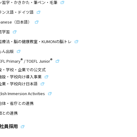
ン習字・かきかた・筆ペン・毛筆
ランス語・ドイツ語
panese（日本語）
信学習
習療法・脳の健康教室・KUMONの脳トレ
もん出版
®
®
EFL Primary
/
TOEFL Junior
設・学校・企業での公文式
施設・学校向け導入事業
企業・学校向け日本語
lish Immersion Activities
治体・省庁との連携
団との連携
社員採用