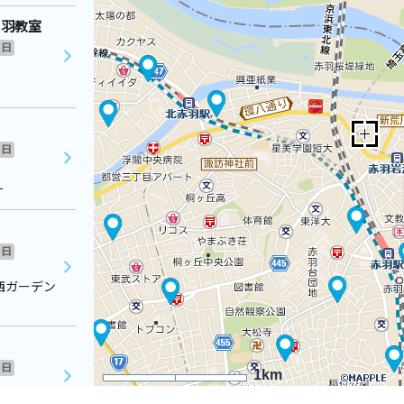
赤羽教室
日
日
１
日
西ガーデン
日
1km
１１８－Ａ