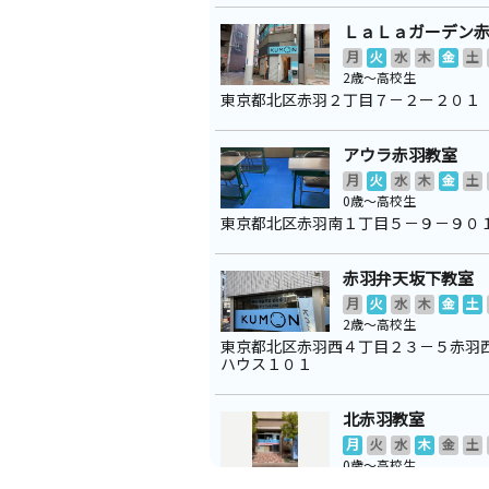
ＬａＬａガーデン
月
火
水
木
金
土
2歳～高校生
東京都北区赤羽２丁目７－２ー２０１
アウラ赤羽教室
月
火
水
木
金
土
0歳～高校生
東京都北区赤羽南１丁目５－９－９０
赤羽弁天坂下教室
月
火
水
木
金
土
2歳～高校生
東京都北区赤羽西４丁目２３－５赤羽
ハウス１０１
北赤羽教室
月
火
水
木
金
土
0歳～高校生
東京都北区赤羽北２丁目３１－１６－