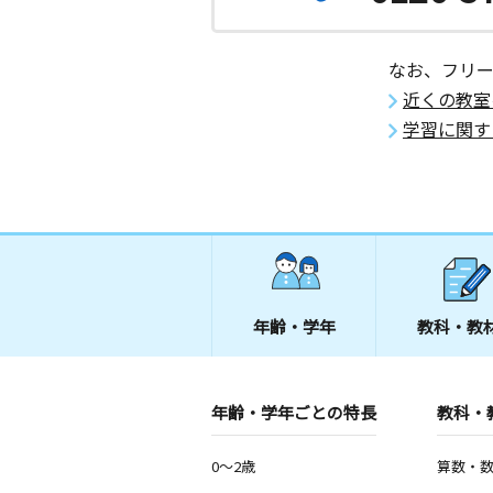
2歳～高校生
東京都北区中十条４丁目１７－１ コ
１階 いろむすびｃａｆｅ内
なお、フリ
近くの教室
元郷南教室
学習に関す
月
火
水
木
金
土
3歳～高校生
埼玉県川口市元郷２丁目１０－１
西が丘教室
月
火
水
木
金
土
0歳～高校生
東京都北区西が丘１丁目２０－１２ 
ゲルハイム２０１
年齢・学年
教科・教
飯塚教室
月
火
水
木
金
土
年齢・学年ごとの特長
教科・
0歳～高校生
埼玉県川口市飯塚４丁目６－２４ ２
0～2歳
算数・