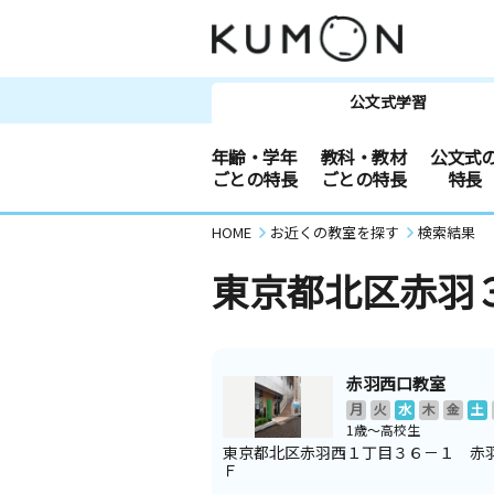
公文式学習
年齢・学年
教科・教材
公文式
ごとの特長
ごとの特長
特長
HOME
お近くの教室を探す
検索結果
東京都北区赤羽
赤羽西口教室
月
火
水
木
金
土
1歳～高校生
東京都北区赤羽西１丁目３６－１ 赤
Ｆ