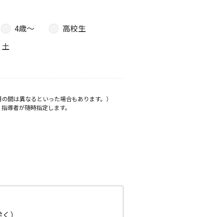
4歳〜
高校生
土
月の間は異なるといった場合もあります。）
、指導者が随時指定します。
日除く）