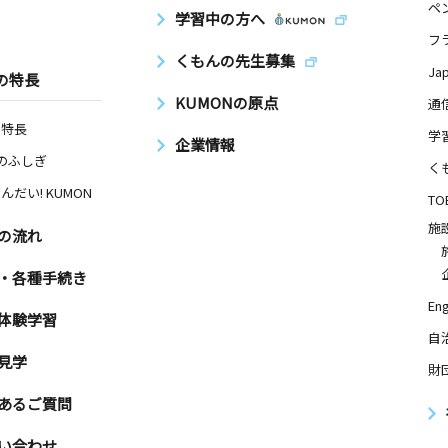
ペ
学習中の方へ
日
フ
くもんの先生募集
ラザ神谷１
Ja
の特長
KUMONの原点
通
の特長
学
企業情報
Nのふしぎ
日
く
んだい! KUMON
１
TO
施
の流れ
日
・各種手続き
Eng
ローリア初
体験学習
自
見学
財
あるご質問
日
ル１Ｆ
い合わせ