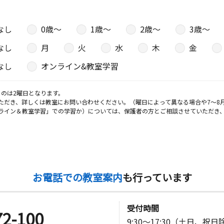
なし
0歳〜
1歳〜
2歳〜
3歳〜
日
なし
月
火
水
木
金
メゾン・リ
なし
オンライン&教室学習
のは2曜日となります。
日
ただき、詳しくは教室にお問い合わせください。（曜日によって異なる場合や7～8
ライン＆教室学習」での学習か）については、保護者の方とご相談させていただき
日
お電話での教室案内
も行っています
ナコート１
受付時間
72-100
9:30～17:30（土日、祝
日