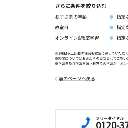
さらに条件を絞り込む
舟戸前教室
お子さまの年齢
指定
月
火
水
木
金
土
0歳～高校生
教室日
指定
埼玉県川口市本町１丁目７－８ ラ・
ヴランＡ１０２号室
オンライン&教室学習
指定
志茂四丁目教室
※3曜日以上記載の場合も教室に通っていただく
月
火
水
木
金
土
※時間についてはおおよその目安としてご覧い
0歳～高校生
※学習日及び学習方法（教室での学習か「オン
東京都北区志茂４丁目１４－３
前のページへ戻る
なでしこ小前教室
月
火
水
木
金
土
0歳～高校生
東京都北区志茂１丁目３０－５ リビ
０１
フリーダイヤル
清水坂公園北教室
0120-3
月
火
水
木
金
土