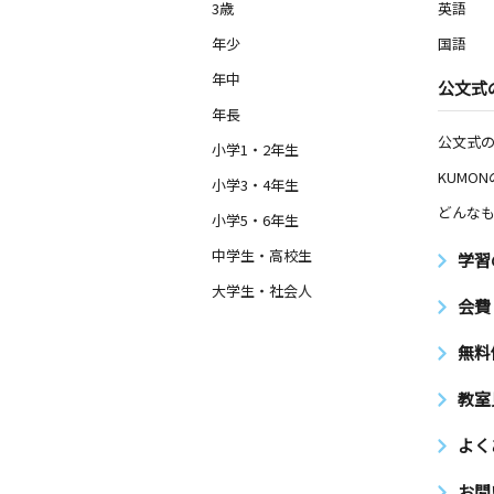
都の北学園前教室
3歳
英語
月
火
水
木
金
土
年少
国語
3歳～中学生
東京都北区神谷２丁目２３－１３ プ
年中
公文式
０２号室
年長
公文式
小学1・2年生
エコール浮間教室
月
火
水
木
KUMO
金
土
小学3・4年生
0歳～高校生
どんなも
東京都北区浮間３丁目２７－５ー１０
小学5・6年生
中学生・高校生
学習
赤羽ＷＥＳＴ教室
大学生・社会人
月
火
水
木
金
土
会費
2歳～高校生
東京都板橋区小豆沢１丁目１－２１グ
無料
穂小豆沢１階
教室
浮間東教室
月
火
水
木
金
よく
土
2歳～高校生
東京都北区浮間３丁目９－８ 大家ビ
お問