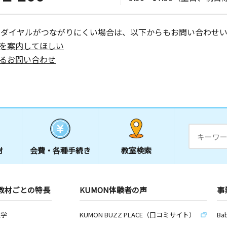
トニア赤羽
ーダイヤルがつながりにくい場合は、以下からもお問い合わせい
を案内してほしい
るお問い合わせ
日
日
ベストヒー
材
会費・
各種手続き
教室検索
日
教材ごとの特長
KUMON体験者の声
事
階
数学
KUMON BUZZ PLACE（口コミサイト）
Ba