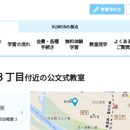
学習中の方
KUMONの原点
の
会費・各種
無料体験
よくあ
学習の流れ
教室見学
手続き
学習
ご質問
３丁目
付近の公文式教室
日
羽幼稚園３