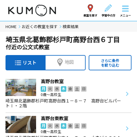
教室を探す
学習中の方
メニュー
HOME
お近くの教室を探す
検索結果
埼玉県北葛飾郡杉戸町高野台西６丁目
付近の公文式教室
さらに条件
地図
リスト
を絞り込む
高野台教室
月
火
水
木
金
土
日
0歳～高校生
埼玉県北葛飾郡杉戸町高野台西１－８－７ 高野台ビルパー
トⅠ・２階
高野台東教室
月
火
水
木
金
土
日
0歳～高校生