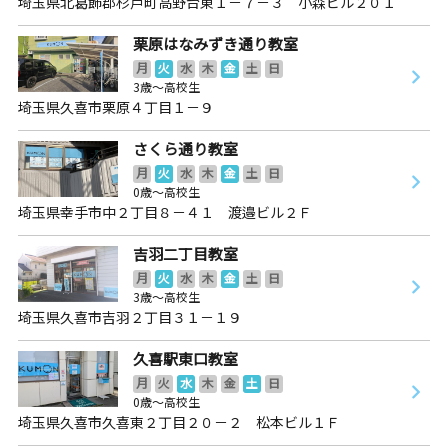
埼玉県北葛飾郡杉戸町高野台東１－７－３ 小森ビル２０１
栗原はなみずき通り教室
月
火
水
木
金
土
日
3歳～高校生
埼玉県久喜市栗原４丁目１－９
さくら通り教室
月
火
水
木
金
土
日
0歳～高校生
埼玉県幸手市中２丁目８－４１ 渡邉ビル２Ｆ
吉羽二丁目教室
月
火
水
木
金
土
日
3歳～高校生
埼玉県久喜市吉羽２丁目３１－１９
久喜駅東口教室
月
火
水
木
金
土
日
0歳～高校生
埼玉県久喜市久喜東２丁目２０－２ 松本ビル１Ｆ