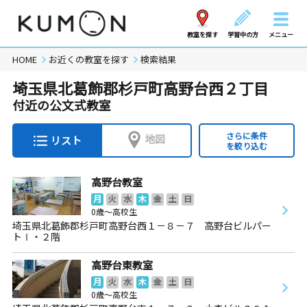
教室を探す
学習中の方
メニュー
HOME
お近くの教室を探す
検索結果
埼玉県北葛飾郡杉戸町高野台西２丁目
付近の公文式教室
さらに条件
地図
リスト
を絞り込む
高野台教室
月
火
水
木
金
土
日
0歳～高校生
埼玉県北葛飾郡杉戸町高野台西１－８－７ 高野台ビルパー
トⅠ・２階
高野台東教室
月
火
水
木
金
土
日
0歳～高校生