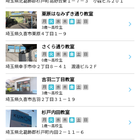
埼玉県北葛飾郡杉戸町高野台東１－７－３ 小森ビル２０１
栗原はなみずき通り教室
月
火
水
木
金
土
日
3歳～高校生
埼玉県久喜市栗原４丁目１－９
さくら通り教室
月
火
水
木
金
土
日
0歳～高校生
埼玉県幸手市中２丁目８－４１ 渡邉ビル２Ｆ
吉羽二丁目教室
月
火
水
木
金
土
日
3歳～高校生
埼玉県久喜市吉羽２丁目３１－１９
杉戸内田教室
月
火
水
木
金
土
日
1歳～高校生
埼玉県北葛飾郡杉戸町内田２－１１－６