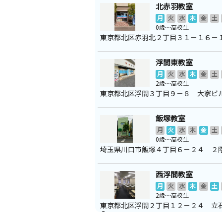
北赤羽教室
月
火
水
木
金
土
0歳～高校生
東京都北区赤羽北２丁目３１－１６－
浮間東教室
月
火
水
木
金
土
2歳～高校生
東京都北区浮間３丁目９－８ 大家ビ
飯塚教室
月
火
水
木
金
土
0歳～高校生
埼玉県川口市飯塚４丁目６－２４ ２
西浮間教室
月
火
水
木
金
土
2歳～高校生
東京都北区浮間２丁目１２－２４ 立
０