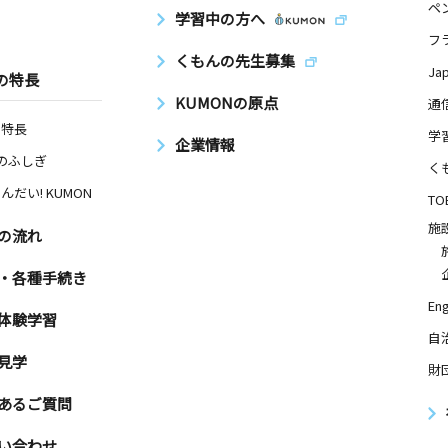
ペ
学習中の方へ
フ
くもんの先生募集
日
Ja
の特長
メゾン・リ
KUMONの原点
通
の特長
学
企業情報
Nのふしぎ
く
んだい! KUMON
日
TO
施
ル志村坂上
の流れ
・各種手続き
Eng
体験学習
日
自
根台ダイヤ
見学
財
あるご質問
い合わせ