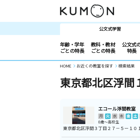
公文式学習
年齢・学年
教科・教材
公文式
ごとの特長
ごとの特長
特長
HOME
お近くの教室を探す
検索結果
東京都北区浮間
エコール浮間教室
月
火
水
木
金
土
0歳～高校生
東京都北区浮間３丁目２７－５ー１０