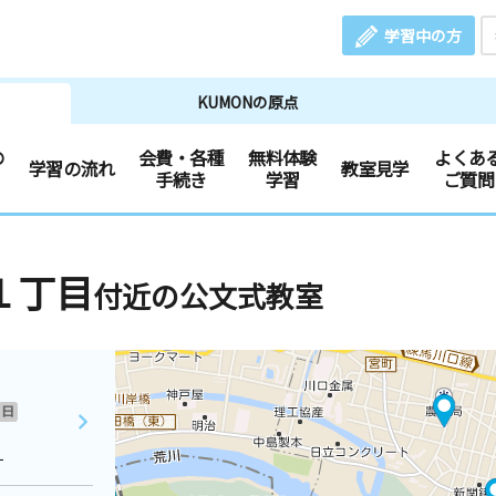
学習中の方
KUMONの原点
の
会費・各種
無料体験
よくあ
学習の流れ
教室見学
手続き
学習
ご質問
１丁目
付近の公文式教室
日
１