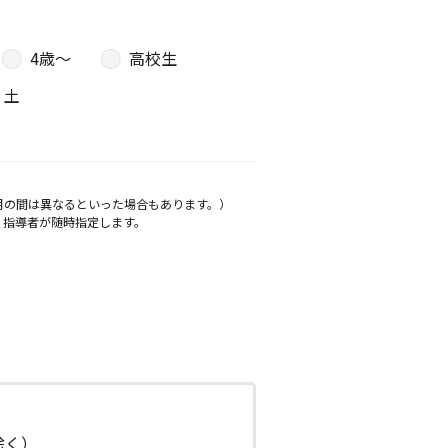
4歳〜
高校生
土
月の間は異なるといった場合もあります。）
、指導者が随時指定します。
日除く）