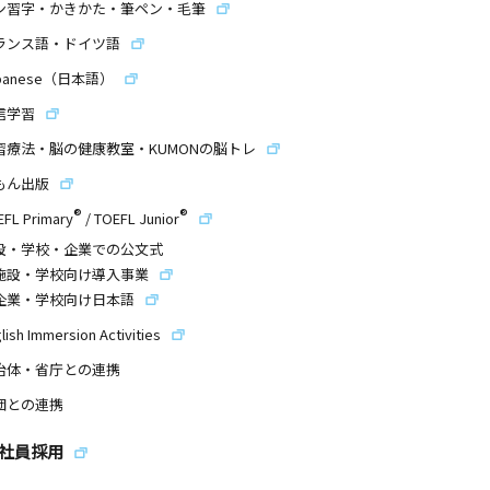
ン習字・かきかた・筆ペン・毛筆
ランス語・ドイツ語
panese（日本語）
信学習
習療法・脳の健康教室・KUMONの脳トレ
もん出版
®
®
EFL Primary
/
TOEFL Junior
設・学校・企業での公文式
施設・学校向け導入事業
企業・学校向け日本語
lish Immersion Activities
治体・省庁との連携
団との連携
社員採用