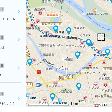
日
１１８－Ａ
日
ル１Ｆ
日
階
日
石ビル２１
1km