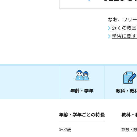
0歳～高校生
埼玉県川口市川口３丁目２－１ リプ
街１号棟２０８Ａ号室
なお、フリ
近くの教室
飯仲教室
学習に関す
月
火
水
木
金
土
2歳～高校生
埼玉県川口市川口５丁目１５－２８ 
パレス１０６
赤羽西口教室
月
火
水
木
金
土
1歳～高校生
東京都北区赤羽西１丁目３６－１ 赤
年齢・学年
教科・教
Ｆ
川口駅東口教室
年齢・学年ごとの特長
教科・
月
火
水
木
金
土
3歳～高校生
埼玉県川口市本町４丁目３－６ 日経
0～2歳
算数・
プラザ２０３