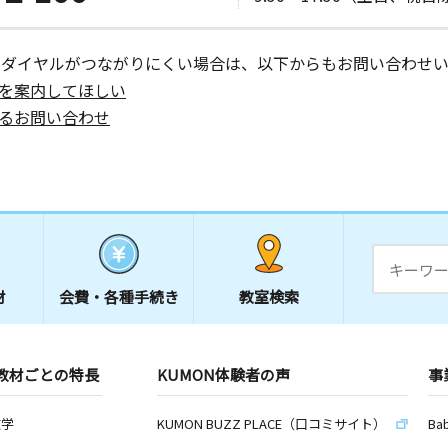
レ川口１番
ーダイヤルがつながりにくい場合は、以下からもお問い合わせい
を案内してほしい
るお問い合わせ
日
ライジング
日
羽幼稚園３
材
会費・
各種手続き
教室検索
教材ごとの特長
KUMON体験者の声
事
日
Ｐ＆Ｓ川口
数学
KUMON BUZZ PLACE（口コミサイト）
Ba