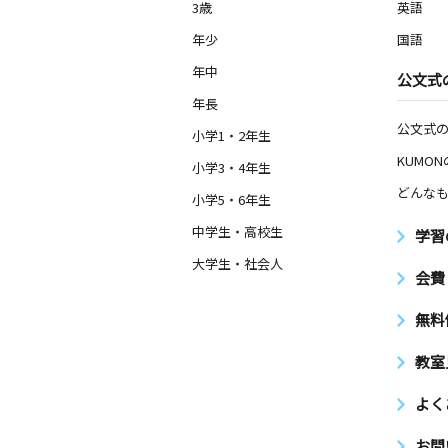
3歳
英語
舟戸前教室
年少
国語
月
火
水
木
金
土
年中
公文式
0歳～高校生
埼玉県川口市本町１丁目７－８ ラ・
年長
ヴランＡ１０２号室
公文式
小学1・2年生
KUMO
小学3・4年生
志村坂上教室
月
火
水
木
どんなも
金
土
小学5・6年生
0歳～高校生
東京都板橋区志村２丁目８－１ Ｙビ
中学生・高校生
学習
４階
大学生・社会人
会費
坂下二丁目教室
無料
月
火
水
木
金
土
2歳～高校生
東京都板橋区坂下２丁目２６－１９蓮
教室
モンドマンション１階
よく
アウラ赤羽教室
お問