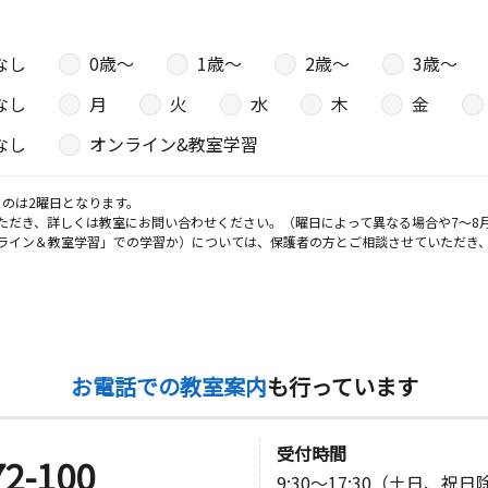
なし
0歳〜
1歳〜
2歳〜
3歳〜
日
なし
月
火
水
木
金
ス・ヴィラ
なし
オンライン&教室学習
日
のは2曜日となります。
ただき、詳しくは教室にお問い合わせください。（曜日によって異なる場合や7～8
ライン＆教室学習」での学習か）については、保護者の方とご相談させていただき
 ＵＫＩＭ
日
お電話での教室案内
も行っています
ルジュウビ
受付時間
72-100
9:30～17:30（土日、祝
日