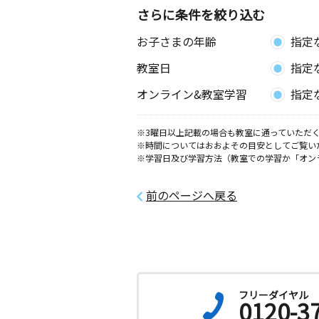
さらに条件を絞り込む
原町教室
お子さまの年齢
指定
月
火
水
木
金
土
0歳～高校生
教室日
指定
埼玉県川口市南町１丁目１ー９トゥー
１Ｆ
オンライン&教室学習
指定
浮間公園教室
月
火
水
木
金
土
※3曜日以上記載の場合も教室に通っていただく
※時間についてはおおよその目安としてご覧い
2歳～高校生
※学習日及び学習方法（教室での学習か「オン
東京都北区浮間２丁目２５－９ ＮＫ
Ａ ＢＬＤ１０２号室
前のページへ戻る
小豆沢教室
月
火
水
木
金
土
2歳～高校生
東京都板橋区小豆沢４丁目５番１号マ
ル２０３号
フリーダイヤル
リプレ川口教室
0120-3
月
火
水
木
金
土