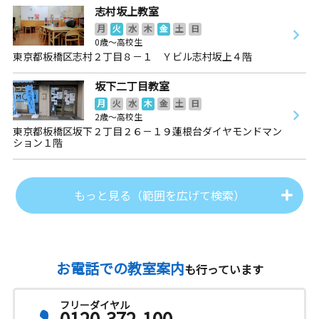
志村坂上教室
月
火
水
木
金
土
日
0歳～高校生
東京都板橋区志村２丁目８－１ Ｙビル志村坂上４階
坂下二丁目教室
月
火
水
木
金
土
日
2歳～高校生
東京都板橋区坂下２丁目２６－１９蓮根台ダイヤモンドマン
ション１階
もっと見る（範囲を広げて検索）
お電話での教室案内
も行っています
フリーダイヤル
0120-372-100