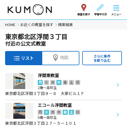
教室を探す
学習中の方
メニュー
HOME
お近くの教室を探す
検索結果
東京都北区浮間３丁目
付近の公文式教室
さらに条件
地図
リスト
を絞り込む
浮間東教室
月
火
水
木
金
土
日
2歳～高校生
東京都北区浮間３丁目９－８ 大家ビル１Ｆ
エコール浮間教室
月
火
水
木
金
土
日
0歳～高校生
東京都北区浮間３丁目２７－５ー１０１