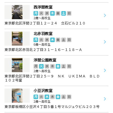
西浮間教室
月
火
水
木
金
土
日
2歳～高校生
東京都北区浮間２丁目１２－２４ 立石ビル２１０
北赤羽教室
月
火
水
木
金
土
日
0歳～高校生
東京都北区赤羽北２丁目３１－１６－１１８－Ａ
浮間公園教室
月
火
水
木
金
土
日
2歳～高校生
東京都北区浮間２丁目２５－９ ＮＫ ＵＫＩＭＡ ＢＬＤ
１０２号室
小豆沢教室
月
火
水
木
金
土
日
2歳～高校生
東京都板橋区小豆沢４丁目５番１号マルジュウビル２０３号