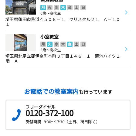
月
火
水
木
金
土
日
0歳～高校生
埼玉県蓮田市黒浜４５０８－１ クリスタル２１ Ａ－１０
１
小室教室
月
火
水
木
金
土
日
3歳～高校生
埼玉県北足立郡伊奈町本町３丁目１４６－１ 菊池ハイツ１
階 Ａ
お電話での教室案内
も行っています
フリーダイヤル
0120-372-100
受付時間
9:30～17:30（土日、祝日除く）