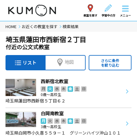
教室を探す
学習中の方
メニュー
HOME
お近くの教室を探す
検索結果
埼玉県蓮田市西新宿２丁目
付近の公文式教室
さらに条件
地図
リスト
を絞り込む
西新宿北教室
月
火
水
木
金
土
日
0歳～高校生
埼玉県蓮田市西新宿５丁目６２
白岡南教室
月
火
水
木
金
土
日
3歳～高校生
埼玉県白岡市小久喜５５９－１ グリーンハイツ沖山１０１