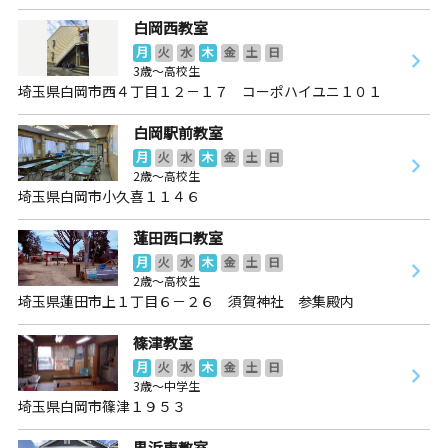
白岡西教室
月
火
水
木
金
土
日
3歳～高校生
埼玉県白岡市西４丁目１２－１７ コーポハイユニ１０１
白岡駅前教室
月
火
水
木
金
土
日
2歳～高校生
埼玉県白岡市小久喜１１４６
蓮田西口教室
月
火
水
木
金
土
日
2歳～高校生
埼玉県蓮田市上１丁目６－２６ 須賀神社 参集殿内
篠津教室
月
火
水
木
金
土
日
3歳～中学生
埼玉県白岡市篠津１９５３
黒浜東教室