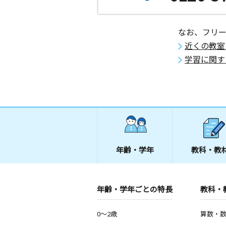
福島県大沼郡会津美里町新町１６４ー
西若松教室
なお、フリ
月
火
水
木
金
土
近くの教室
3歳～高校生
福島県会津若松市材木町１丁目５－４
学習に関す
門田飯寺教室
月
火
水
木
金
土
3歳～高校生
福島県会津若松市飯寺南３丁目１３番
デンス光Ａ １０５
門田日吉教室
年齢・学年
教科・教
月
火
水
木
金
土
3歳～高校生
福島県会津若松市飯寺南１丁目１番３
年齢・学年ごとの特長
教科・
本町エイブル教室
0～2歳
算数・
月
火
水
木
金
土