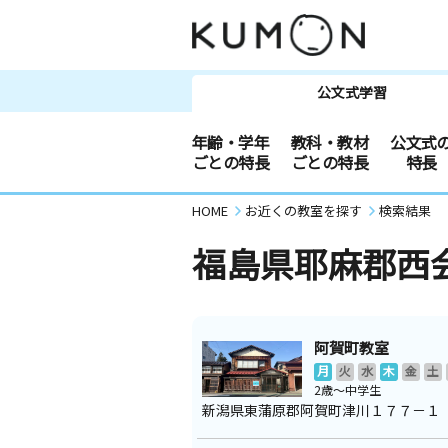
公文式学習
年齢・学年
教科・教材
公文式
ごとの特長
ごとの特長
特長
HOME
お近くの教室を探す
検索結果
福島県耶麻郡西
阿賀町教室
月
火
水
木
金
土
2歳～中学生
新潟県東蒲原郡阿賀町津川１７７－１