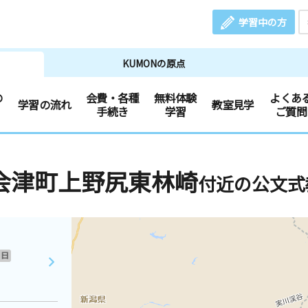
学習中の方
KUMONの原点
の
会費・各種
無料体験
よくあ
学習の流れ
教室見学
手続き
学習
ご質問
会津町上野尻東林崎
付近の公文式
日