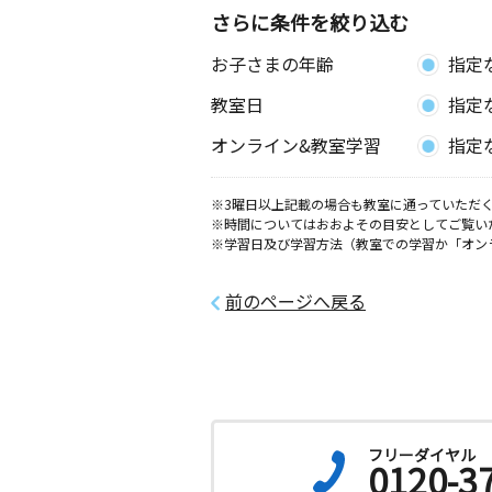
さらに条件を絞り込む
喜多方二小前教室
お子さまの年齢
指定
月
火
水
木
金
土
3歳～中学生
教室日
指定
福島県喜多方市梅竹７２８０－４
オンライン&教室学習
指定
塩川町教室
月
火
水
木
金
土
※3曜日以上記載の場合も教室に通っていただく
※時間についてはおおよその目安としてご覧い
3歳～高校生
※学習日及び学習方法（教室での学習か「オン
福島県喜多方市塩川町小府根字道下２
前のページへ戻る
たかだ教室
月
火
水
木
金
土
3歳～高校生
福島県大沼郡会津美里町鹿島３１１１
テテ本郷教室
月
火
水
木
金
土
フリーダイヤル
0120-3
3歳～高校生