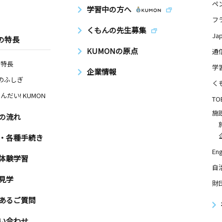
ペ
学習中の方へ
フ
くもんの先生募集
Ja
の特長
日
KUMONの原点
通
の特長
城北コミュ
学
企業情報
Nのふしぎ
く
んだい! KUMON
TO
日
施
の流れ
 大富レジ
・各種手続き
Eng
体験学習
自
日
見学
財
手門ビル２
あるご質問
い合わせ