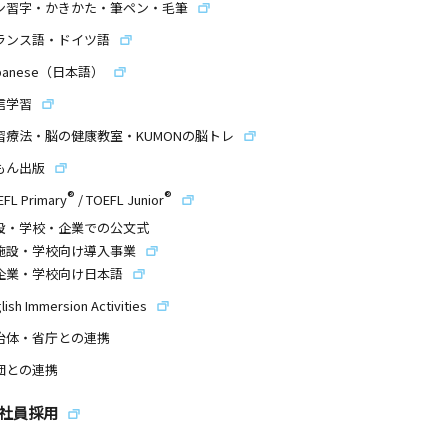
ン習字・かきかた・筆ペン・毛筆
ランス語・ドイツ語
panese（日本語）
信学習
習療法・脳の健康教室・KUMONの脳トレ
もん出版
®
®
EFL Primary
/
TOEFL Junior
設・学校・企業での公文式
施設・学校向け導入事業
企業・学校向け日本語
lish Immersion Activities
治体・省庁との連携
団との連携
社員採用