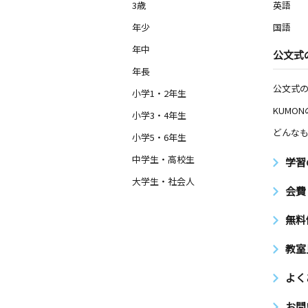
4歳～高校生
3歳
英語
福島県会津若松市本町９－２０
年少
国語
年中
城北エイブル教室
公文式
月
火
水
木
金
土
年長
4歳～高校生
公文式
福島県会津若松市石堂町１０－６５ 
小学1・2年生
ニティセンター内
KUMO
小学3・4年生
どんなも
小学5・6年生
謹教小前教室
月
火
水
木
金
土
中学生・高校生
学習
3歳～高校生
大学生・社会人
福島県会津若松市米代１丁目４－１５
会費
デンス１０５
無料
鶴ヶ城教室
月
火
水
木
金
土
教室
3歳～高校生
福島県会津若松市追手町３－２４ 大
よく
Ｆ
お問