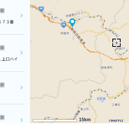
日
６７３番
日
１上口ハイ
日
日
15km
３０－７４