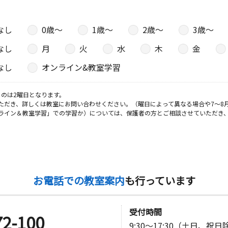
なし
0歳〜
1歳〜
2歳〜
3歳〜
日
なし
月
火
水
木
金
なし
オンライン&教室学習
日
のは2曜日となります。
ただき、詳しくは教室にお問い合わせください。（曜日によって異なる場合や7～8
ライン＆教室学習」での学習か）については、保護者の方とご相談させていただき
２－１２
日
－７
お電話での教室案内
も行っています
日
受付時間
72-100
9:30～17:30（土日、祝