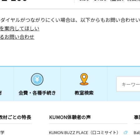
１
ーダイヤルがつながりにくい場合は、以下からもお問い合わせい
日
を案内してほしい
６
るお問い合わせ
日
１号 レジ
材
会費・
各種手続き
教室検索
日
号 Ａ棟１
教材ごとの特長
KUMON体験者の声
事
数学
KUMON BUZZ PLACE（口コミサイト）
Ba
日