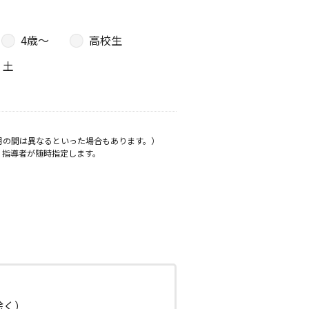
4歳〜
高校生
土
月の間は異なるといった場合もあります。）
、指導者が随時指定します。
日除く）