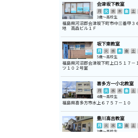
会津坂下教室
月
火
水
木
金
土
3歳～高校生
福島県河沼郡会津坂下町市中三番甲３
地 高森ビル１Ｆ
坂下東教室
月
火
水
木
金
土
5歳～高校生
福島県河沼郡会津坂下町上口５１７－
ツ１０２号室
喜多方一小北教室
月
火
水
木
金
土
4歳～高校生
福島県喜多方市水上６７５７－１０
豊川高吉教室
月
火
水
木
金
土
3歳～高校生
福島県喜多方市豊川町米室上川原５４