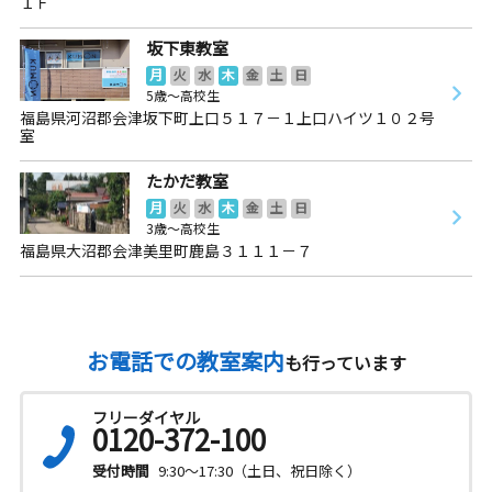
１Ｆ
坂下東教室
月
火
水
木
金
土
日
5歳～高校生
福島県河沼郡会津坂下町上口５１７－１上口ハイツ１０２号
室
たかだ教室
月
火
水
木
金
土
日
3歳～高校生
福島県大沼郡会津美里町鹿島３１１１－７
お電話での教室案内
も行っています
フリーダイヤル
0120-372-100
受付時間
9:30～17:30（土日、祝日除く）