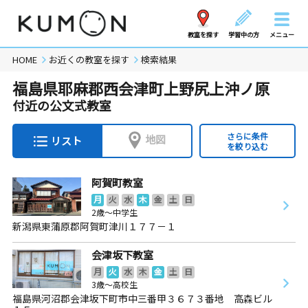
教室を探す
学習中の方
メニュー
HOME
お近くの教室を探す
検索結果
福島県耶麻郡西会津町上野尻上沖ノ原
付近の公文式教室
さらに条件
地図
リスト
を絞り込む
阿賀町教室
月
火
水
木
金
土
日
2歳～中学生
新潟県東蒲原郡阿賀町津川１７７－１
会津坂下教室
月
火
水
木
金
土
日
3歳～高校生
福島県河沼郡会津坂下町市中三番甲３６７３番地 高森ビル