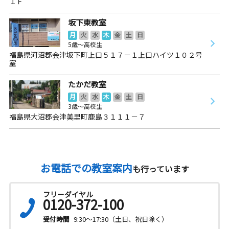
１Ｆ
坂下東教室
月
火
水
木
金
土
日
5歳～高校生
福島県河沼郡会津坂下町上口５１７－１上口ハイツ１０２号
室
たかだ教室
月
火
水
木
金
土
日
3歳～高校生
福島県大沼郡会津美里町鹿島３１１１－７
お電話での教室案内
も行っています
フリーダイヤル
0120-372-100
受付時間
9:30～17:30（土日、祝日除く）