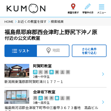
教室を探す
学習中の方
メニュー
HOME
お近くの教室を探す
検索結果
福島県耶麻郡西会津町上野尻下沖ノ原
付近の公文式教室
さらに条件
地図
リスト
を絞り込む
阿賀町教室
月
火
水
木
金
土
日
2歳～中学生
新潟県東蒲原郡阿賀町津川１７７－１
会津坂下教室
月
火
水
木
金
土
日
3歳～高校生
福島県河沼郡会津坂下町市中三番甲３６７３番地 高森ビル