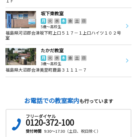
１Ｆ
坂下東教室
月
火
水
木
金
土
日
5歳～高校生
福島県河沼郡会津坂下町上口５１７－１上口ハイツ１０２号
室
たかだ教室
月
火
水
木
金
土
日
3歳～高校生
福島県大沼郡会津美里町鹿島３１１１－７
お電話での教室案内
も行っています
フリーダイヤル
0120-372-100
受付時間
9:30～17:30（土日、祝日除く）