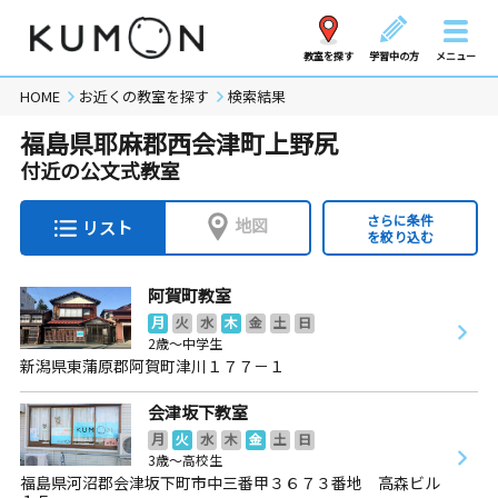
教室を探す
学習中の方
メニュー
HOME
お近くの教室を探す
検索結果
福島県耶麻郡西会津町上野尻
付近の公文式教室
さらに条件
地図
リスト
を絞り込む
阿賀町教室
月
火
水
木
金
土
日
2歳～中学生
新潟県東蒲原郡阿賀町津川１７７－１
会津坂下教室
月
火
水
木
金
土
日
3歳～高校生
福島県河沼郡会津坂下町市中三番甲３６７３番地 高森ビル