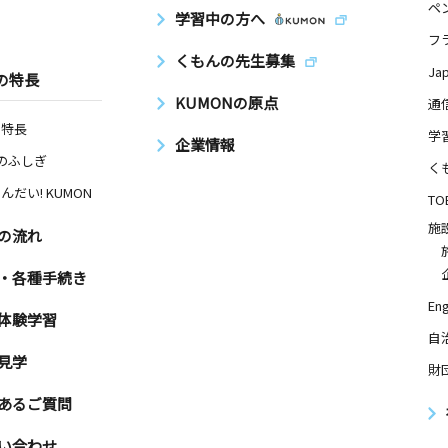
ペ
学習中の方へ
フ
くもんの先生募集
Ja
の特長
KUMONの原点
通
の特長
学
企業情報
Nのふしぎ
く
んだい! KUMON
TO
施
の流れ
・各種手続き
Eng
体験学習
自
見学
財
あるご質問
い合わせ