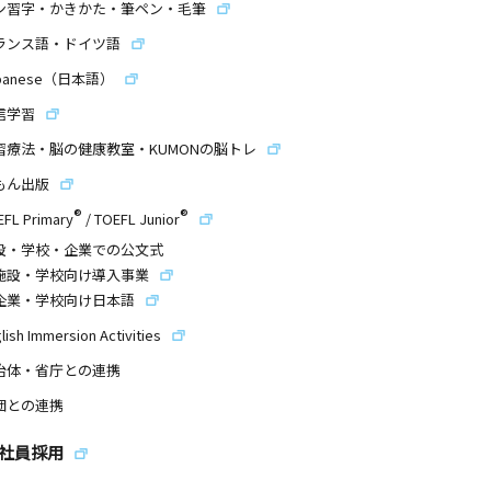
ン習字・かきかた・筆ペン・毛筆
ランス語・ドイツ語
panese（日本語）
信学習
習療法・脳の健康教室・KUMONの脳トレ
もん出版
®
®
EFL Primary
/
TOEFL Junior
設・学校・企業での公文式
施設・学校向け導入事業
企業・学校向け日本語
lish Immersion Activities
治体・省庁との連携
団との連携
社員採用