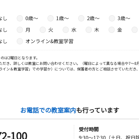
なし
0歳〜
1歳〜
2歳〜
3歳〜
なし
月
火
水
木
金
なし
オンライン&教室学習
のは2曜日となります。
ただき、詳しくは教室にお問い合わせください。（曜日によって異なる場合や7～8
ライン＆教室学習」での学習か）については、保護者の方とご相談させていただき
お電話での教室案内
も行っています
受付時間
72-100
9:30～17:30（土日、祝