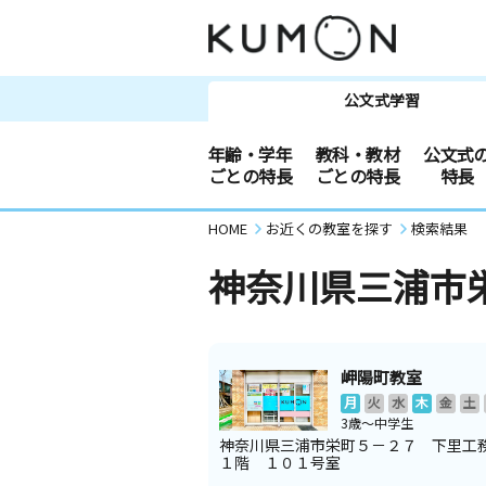
公文式学習
年齢・学年
教科・教材
公文式
ごとの特長
ごとの特長
特長
HOME
お近くの教室を探す
検索結果
神奈川県三浦市
岬陽町教室
月
火
水
木
金
土
3歳～中学生
神奈川県三浦市栄町５－２７ 下里
１階 １０１号室