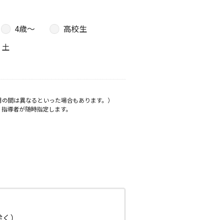
4歳〜
高校生
土
月の間は異なるといった場合もあります。）
、指導者が随時指定します。
日除く）