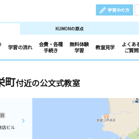
学習中の方
KUMONの原点
の
会費・各種
無料体験
よくあ
学習の流れ
教室見学
手続き
学習
ご質問
栄町
付近の公文式教室
日
工務店ビル