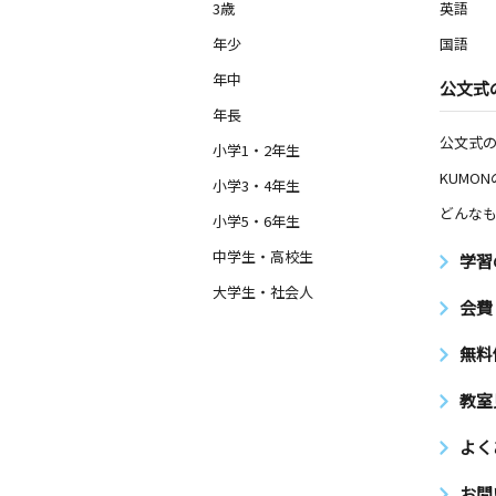
3歳
英語
年少
国語
年中
公文式
年長
公文式
小学1・2年生
KUMO
小学3・4年生
どんなも
小学5・6年生
中学生・高校生
学習
大学生・社会人
会費
無料
教室
よく
お問