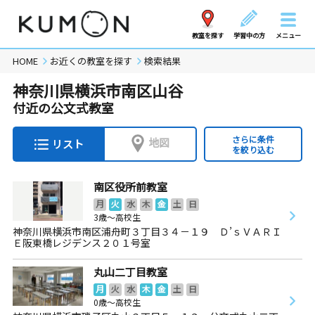
教室を探す
学習中の方
メニュー
HOME
お近くの教室を探す
検索結果
神奈川県横浜市南区山谷
付近の公文式教室
さらに条件
地図
リスト
を絞り込む
南区役所前教室
月
火
水
木
金
土
日
3歳～高校生
神奈川県横浜市南区浦舟町３丁目３４－１９ Ｄ’ｓＶＡＲＩ
Ｅ阪東橋レジデンス２０１号室
丸山二丁目教室
月
火
水
木
金
土
日
0歳～高校生