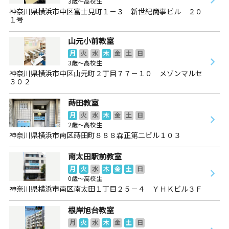
3歳～高校生
神奈川県横浜市中区富士見町１－３ 新世紀商事ビル ２０
１号
山元小前教室
月
火
水
木
金
土
日
3歳～高校生
神奈川県横浜市中区山元町２丁目７７－１０ メゾンマルセ
３０２
蒔田教室
月
火
水
木
金
土
日
2歳～高校生
神奈川県横浜市南区蒔田町８８８森正第二ビル１０３
南太田駅前教室
月
火
水
木
金
土
日
0歳～高校生
神奈川県横浜市南区南太田１丁目２５－４ ＹＨＫビル３Ｆ
根岸旭台教室
月
火
水
木
金
土
日