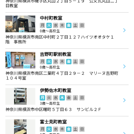
神奈川県横浜市磯子区丸山２丁目５－１９ 公文式丸山二丁
目教室
中村町教室
月
火
水
木
金
土
日
0歳～高校生
神奈川県横浜市南区中村町２丁目１２７ハイツオオタケ１
階 事務所
吉野町駅前教室
月
火
水
木
金
土
日
0歳～高校生
神奈川県横浜市南区二葉町４丁目２９－２ マリーヌ吉野町
１０４号室
伊勢佐木町教室
月
火
水
木
金
土
日
3歳～高校生
神奈川県横浜市中区曙町５丁目６３ サンビル２Ｆ
富士見町教室
月
火
水
木
金
土
日