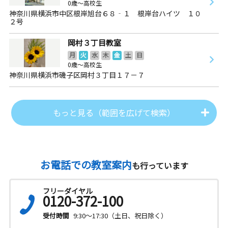
0歳～高校生
神奈川県横浜市中区根岸旭台６８‐１ 根岸台ハイツ １０
２号
岡村３丁目教室
月
火
水
木
金
土
日
0歳～高校生
神奈川県横浜市磯子区岡村３丁目１７－７
もっと見る（範囲を広げて検索）
お電話での教室案内
も行っています
フリーダイヤル
0120-372-100
受付時間
9:30～17:30（土日、祝日除く）