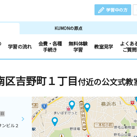
学習中の方
KUMONの原点
の
会費・各種
無料体験
よくあ
学習の流れ
教室見学
手続き
学習
ご質問
南区吉野町１丁目
付近の公文式教
日
サンビル２