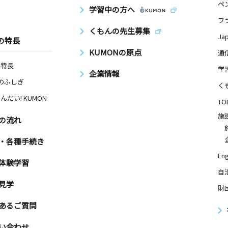
ペ
学習中の方へ
－１０ メ
フ
くもんの先生募集
Ja
の特長
KUMONの原点
通
日
の特長
学
企業情報
Nのふしぎ
 塚原第２
く
んだい! KUMON
TO
施
の流れ
日
・各種手続き
Eng
体験学習
自
教室
見学
日
財
あるご質問
ー１ 国際
い合わせ