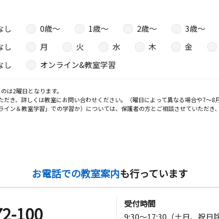
７ハイツオ
なし
0歳〜
1歳〜
2歳〜
3歳〜
なし
月
火
水
木
金
日
なし
オンライン&教室学習
新世紀商事
のは2曜日となります。
ただき、詳しくは教室にお問い合わせください。（曜日によって異なる場合や7～8
ライン＆教室学習」での学習か）については、保護者の方とご相談させていただき
日
糧三春台マ
お電話での教室案内
も行っています
日
受付時間
第二ビル１
72-100
9:30～17:30（土日、祝