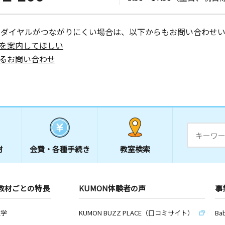
日
ーダイヤルがつながりにくい場合は、以下からもお問い合わせい
を案内してほしい
 横浜市教
るお問い合わせ
日
１９ 公文
材
会費・
各種手続き
教室検索
日
７ 藤棚マ
教材ごとの特長
KUMON体験者の声
事
数学
KUMON BUZZ PLACE（口コミサイト）
Ba
日