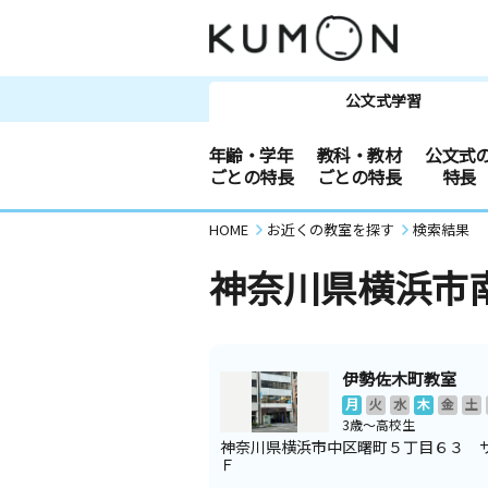
公文式学習
年齢・学年
教科・教材
公文式
ごとの特長
ごとの特長
特長
HOME
お近くの教室を探す
検索結果
神奈川県横浜市
伊勢佐木町教室
月
火
水
木
金
土
3歳～高校生
神奈川県横浜市中区曙町５丁目６３ 
Ｆ