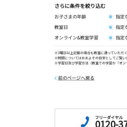
0歳～高校生
さらに条件を絞り込む
神奈川県横浜市南区中村町２丁目１２
オタケ１階 事務所
お子さまの年齢
指定
教室日
指定
富士見町教室
月
火
水
木
金
土
オンライン&教室学習
指定
3歳～高校生
神奈川県横浜市中区富士見町１－３ 
ビル ２０１号
※3曜日以上記載の場合も教室に通っていただく
※時間についてはおおよその目安としてご覧い
※学習日及び学習方法（教室での学習か「オン
三春台教室
月
火
水
木
金
土
3歳～中学生
前のページへ戻る
神奈川県横浜市南区三春台１４３ 南
ンション２０１
蒔田教室
月
火
水
木
金
土
2歳～高校生
フリーダイヤル
神奈川県横浜市南区蒔田町８８８森正
0120-3
０３