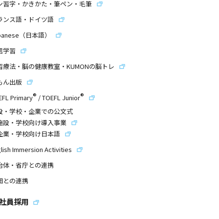
ン習字・かきかた・筆ペン・毛筆
ランス語・ドイツ語
panese（日本語）
信学習
習療法・脳の健康教室・KUMONの脳トレ
もん出版
®
®
EFL Primary
/
TOEFL Junior
設・学校・企業での公文式
施設・学校向け導入事業
企業・学校向け日本語
lish Immersion Activities
治体・省庁との連携
団との連携
社員採用