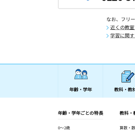
紅葉坂教室
月
火
水
木
金
土
なお、フリ
2歳～高校生
近くの教室
神奈川県横浜市西区紅葉ケ丘５３番地
育会館ビル３０３号室
学習に関す
丸山二丁目教室
月
火
水
木
金
土
0歳～高校生
神奈川県横浜市磯子区丸山２丁目５－
式丸山二丁目教室
藤棚教室
年齢・学年
教科・教
月
火
水
木
金
土
2歳～高校生
神奈川県横浜市西区藤棚町２丁目１７
ンション１０３号
年齢・学年ごとの特長
教科・
山元小前教室
0～2歳
算数・
月
火
水
木
金
土