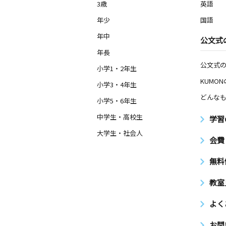
3歳
英語
3歳～高校生
神奈川県横浜市中区山元町２丁目７７
年少
国語
ゾンマルセ３０２
年中
公文式
久保町教室
年長
月
火
水
木
金
土
公文式
小学1・2年生
0歳～高校生
KUMO
神奈川県横浜市西区久保町２１－１２
小学3・4年生
ビル ２Ｆ
どんなも
小学5・6年生
中学生・高校生
東久保町教室
学習
月
火
水
木
金
土
大学生・社会人
0歳～高校生
会費
神奈川県横浜市西区東久保町３６－３
無料
馬車道通り・月木
教室
月
火
水
木
金
土
3歳～高校生
よく
神奈川県横浜市中区南仲通４丁目５５
馬車道ビル１Ｆ
お問