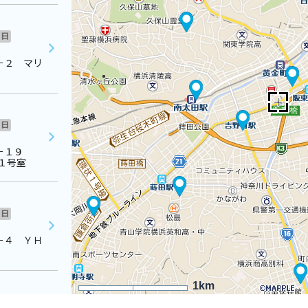
日
－２ マリ
日
４－１９
１号室
日
－４ ＹＨ
1km
日