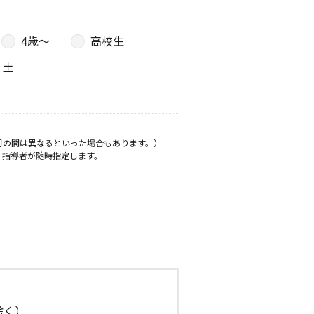
4歳〜
高校生
土
月の間は異なるといった場合もあります。）
、指導者が随時指定します。
日除く）