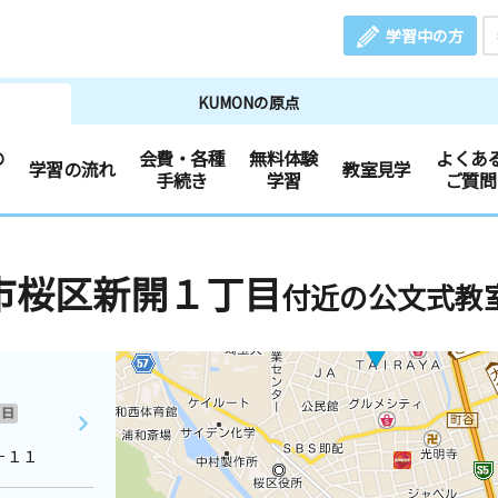
学習中の方
KUMONの原点
の
会費・各種
無料体験
よくあ
学習の流れ
教室見学
手続き
学習
ご質問
市桜区新開１丁目
付近の公文式教
日
－１１