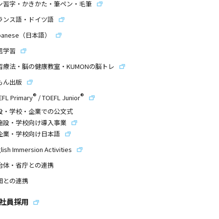
ン習字・かきかた・筆ペン・毛筆
ランス語・ドイツ語
panese（日本語）
信学習
習療法・脳の健康教室・KUMONの脳トレ
もん出版
®
®
EFL Primary
/
TOEFL Junior
設・学校・企業での公文式
施設・学校向け導入事業
企業・学校向け日本語
lish Immersion Activities
治体・省庁との連携
団との連携
社員採用