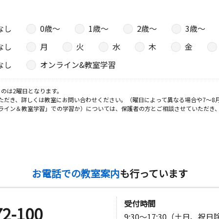
なし
0歳〜
1歳〜
2歳〜
3歳〜
日
なし
月
火
水
木
金
－６ メゾ
なし
オンライン&教室学習
のは2曜日となります。
日
ただき、詳しくは教室にお問い合わせください。（曜日によって異なる場合や7～8
ライン＆教室学習」での学習か）については、保護者の方とご相談させていただき
ー５ ツイ
お電話での教室案内
も行っています
受付時間
72-100
9:30～17:30（土日、祝