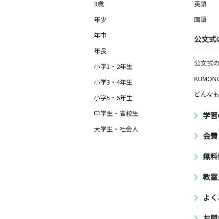
3歳
英語
年少
国語
年中
公文式
年長
公文式
小学1・2年生
KUMO
小学3・4年生
どんなも
小学5・6年生
中学生・高校生
学習
大学生・社会人
会費
無料
教室
よく
お問