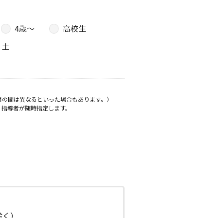
4歳〜
高校生
土
月の間は異なるといった場合もあります。）
、指導者が随時指定します。
日除く）