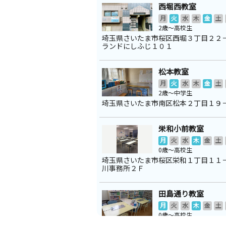
西堀西教室
月
火
水
木
金
土
2歳～高校生
埼玉県さいたま市桜区西堀３丁目２２
ランドにしふじ１０１
松本教室
月
火
水
木
金
土
2歳～中学生
埼玉県さいたま市南区松本２丁目１９
栄和小前教室
月
火
水
木
金
土
0歳～高校生
埼玉県さいたま市桜区栄和１丁目１１
川事務所２Ｆ
田島通り教室
月
火
水
木
金
土
0歳～高校生
埼玉県さいたま市南区四谷３丁目２－