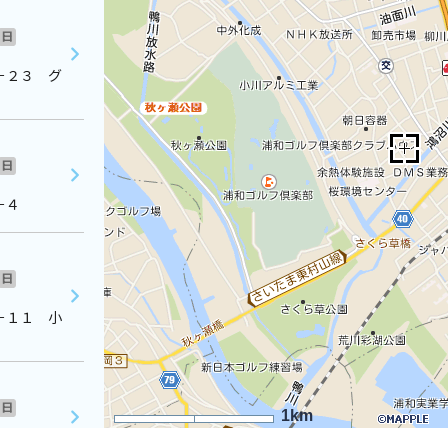
日
－２３ グ
日
－４
日
－１１ 小
日
1km
１