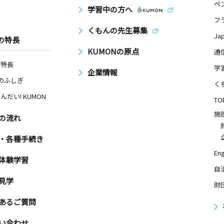
ペ
学習中の方へ
フ
くもんの先生募集
Ja
の特長
KUMONの原点
通
の特長
学
企業情報
Nのふしぎ
く
んだい! KUMON
TO
施
の流れ
・各種手続き
Eng
体験学習
自
見学
財
あるご質問
い合わせ