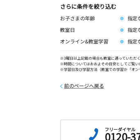
さらに条件を絞り込む
浦和日向教室
お子さまの年齢
指定
月
火
水
木
金
土
2歳～高校生
教室日
指定
埼玉県さいたま市桜区西堀９丁目２５
ンマキ第一１０５室
オンライン&教室学習
指定
鹿手袋教室
※3曜日以上記載の場合も教室に通っていただく
月
火
水
木
金
土
※時間についてはおおよその目安としてご覧い
2歳～高校生
※学習日及び学習方法（教室での学習か「オン
埼玉県さいたま市南区鹿手袋５丁目２
ンハウスⅡ１０２
前のページへ戻る
フリーダイヤル
0120-3