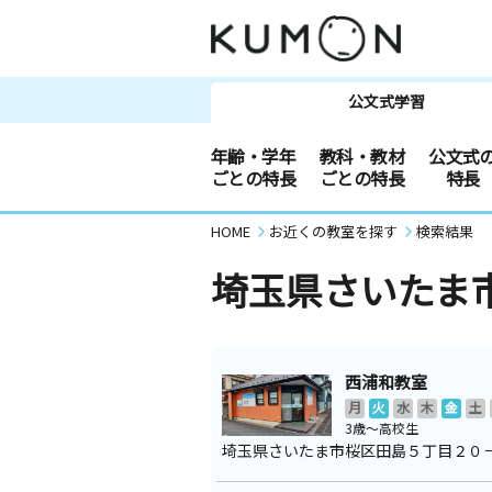
公文式学習
年齢・学年
教科・教材
公文式
ごとの特長
ごとの特長
特長
HOME
お近くの教室を探す
検索結果
埼玉県さいたま
西浦和教室
月
火
水
木
金
土
3歳～高校生
埼玉県さいたま市桜区田島５丁目２０