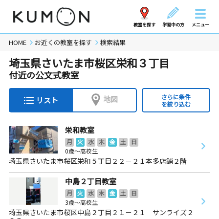
教室を探す
学習中の方
メニュー
HOME
お近くの教室を探す
検索結果
埼玉県さいたま市桜区栄和３丁目
付近の公文式教室
さらに条件
地図
リスト
を絞り込む
栄和教室
月
火
水
木
金
土
日
0歳～高校生
埼玉県さいたま市桜区栄和５丁目２２－２１本多店舗２階
中島２丁目教室
月
火
水
木
金
土
日
3歳～高校生
埼玉県さいたま市桜区中島２丁目２１－２１ サンライズ２