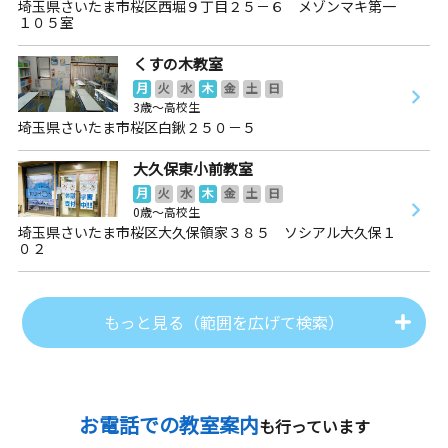
埼玉県さいたま市桜区西堀９丁目２５－６ メゾンマキ第一
１０５室
くすの木教室
月
火
水
木
金
土
日
3歳～高校生
埼玉県さいたま市桜区白鍬２５０－５
大久保東小前教室
月
火
水
木
金
土
日
0歳～高校生
埼玉県さいたま市桜区大久保領家３８５ ソシアル大久保１
０２
もっと見る（範囲を広げて検索）
お電話での教室案内
も行っています