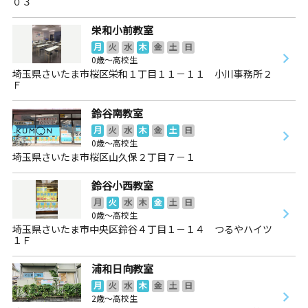
０３
栄和小前教室
月
火
水
木
金
土
日
0歳～高校生
埼玉県さいたま市桜区栄和１丁目１１－１１ 小川事務所２
Ｆ
鈴谷南教室
月
火
水
木
金
土
日
0歳～高校生
埼玉県さいたま市桜区山久保２丁目７－１
鈴谷小西教室
月
火
水
木
金
土
日
0歳～高校生
埼玉県さいたま市中央区鈴谷４丁目１－１４ つるやハイツ
１Ｆ
浦和日向教室
月
火
水
木
金
土
日
2歳～高校生