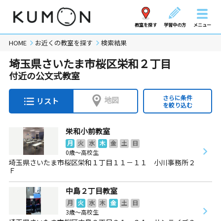
教室を探す
学習中の方
メニュー
HOME
お近くの教室を探す
検索結果
埼玉県さいたま市桜区栄和２丁目
付近の公文式教室
さらに条件
地図
リスト
を絞り込む
栄和小前教室
月
火
水
木
金
土
日
0歳～高校生
埼玉県さいたま市桜区栄和１丁目１１－１１ 小川事務所２
Ｆ
中島２丁目教室
月
火
水
木
金
土
日
3歳～高校生