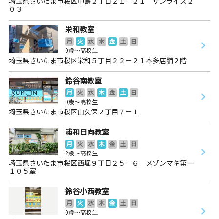
埼玉県さいたま市桜区中島２丁目２１－２１ サンライズ２
０３
栄和教室
月
火
水
木
金
土
日
0歳～高校生
埼玉県さいたま市桜区栄和５丁目２２－２１本多店舗２階
鈴谷南教室
月
火
水
木
金
土
日
0歳～高校生
埼玉県さいたま市桜区山久保２丁目７－１
浦和日向教室
月
火
水
木
金
土
日
2歳～高校生
埼玉県さいたま市桜区西堀９丁目２５－６ メゾンマキ第一
１０５室
鈴谷小西教室
月
火
水
木
金
土
日
0歳～高校生