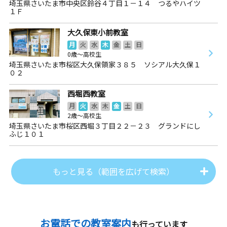
埼玉県さいたま市中央区鈴谷４丁目１－１４ つるやハイツ
１Ｆ
大久保東小前教室
月
火
水
木
金
土
日
0歳～高校生
埼玉県さいたま市桜区大久保領家３８５ ソシアル大久保１
０２
西堀西教室
月
火
水
木
金
土
日
2歳～高校生
埼玉県さいたま市桜区西堀３丁目２２－２３ グランドにし
ふじ１０１
もっと見る（範囲を広げて検索）
お電話での教室案内
も行っています