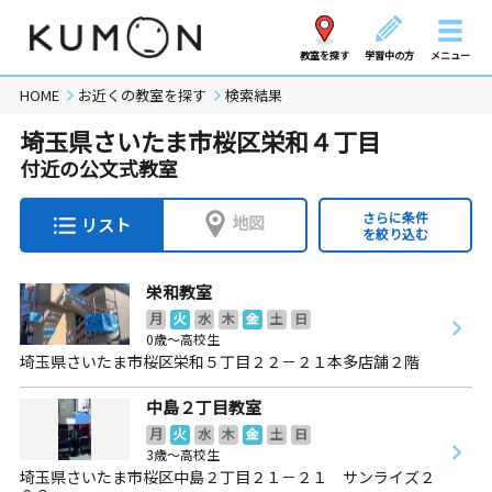
教室を探す
学習中の方
メニュー
HOME
お近くの教室を探す
検索結果
埼玉県さいたま市桜区栄和４丁目
付近の公文式教室
さらに条件
地図
リスト
を絞り込む
栄和教室
月
火
水
木
金
土
日
0歳～高校生
埼玉県さいたま市桜区栄和５丁目２２－２１本多店舗２階
中島２丁目教室
月
火
水
木
金
土
日
3歳～高校生
埼玉県さいたま市桜区中島２丁目２１－２１ サンライズ２