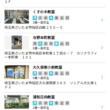
１Ｆ
くすの木教室
月
火
水
木
金
土
日
3歳～高校生
埼玉県さいたま市桜区白鍬２５０－５
与野本町教室
月
火
水
木
金
土
日
0歳～高校生
埼玉県さいたま市中央区本町東１丁目６－７ カリクラフィ
ー本町東 １０１
大久保東小前教室
月
火
水
木
金
土
日
0歳～高校生
埼玉県さいたま市桜区大久保領家３８５ ソシアル大久保１
０２
浦和日向教室
月
火
水
木
金
土
日
2歳～高校生