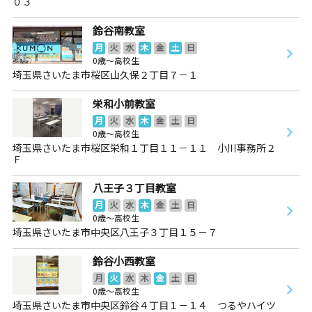
０３
鈴谷南教室
月
火
水
木
金
土
日
0歳～高校生
埼玉県さいたま市桜区山久保２丁目７－１
栄和小前教室
月
火
水
木
金
土
日
0歳～高校生
埼玉県さいたま市桜区栄和１丁目１１－１１ 小川事務所２
Ｆ
八王子３丁目教室
月
火
水
木
金
土
日
0歳～高校生
埼玉県さいたま市中央区八王子３丁目１５－７
鈴谷小西教室
月
火
水
木
金
土
日
0歳～高校生
埼玉県さいたま市中央区鈴谷４丁目１－１４ つるやハイツ