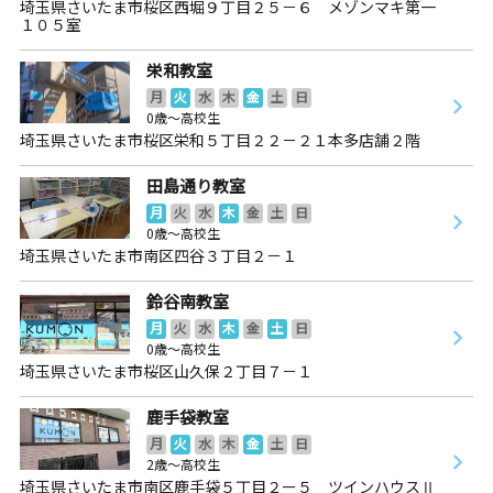
埼玉県さいたま市桜区西堀９丁目２５－６ メゾンマキ第一
１０５室
栄和教室
月
火
水
木
金
土
日
0歳～高校生
埼玉県さいたま市桜区栄和５丁目２２－２１本多店舗２階
田島通り教室
月
火
水
木
金
土
日
0歳～高校生
埼玉県さいたま市南区四谷３丁目２－１
鈴谷南教室
月
火
水
木
金
土
日
0歳～高校生
埼玉県さいたま市桜区山久保２丁目７－１
鹿手袋教室
月
火
水
木
金
土
日
2歳～高校生
埼玉県さいたま市南区鹿手袋５丁目２ー５ ツインハウスⅡ