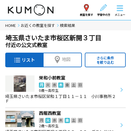
教室を探す
学習中の方
メニュー
HOME
お近くの教室を探す
検索結果
埼玉県さいたま市桜区新開３丁目
付近の公文式教室
さらに条件
地図
リスト
を絞り込む
栄和小前教室
月
火
水
木
金
土
日
0歳～高校生
埼玉県さいたま市桜区栄和１丁目１１－１１ 小川事務所２
Ｆ
西堀西教室
月
火
水
木
金
土
日
2歳～高校生