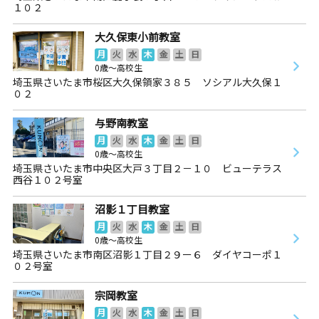
１０２
大久保東小前教室
月
火
水
木
金
土
日
0歳～高校生
埼玉県さいたま市桜区大久保領家３８５ ソシアル大久保１
０２
与野南教室
月
火
水
木
金
土
日
0歳～高校生
埼玉県さいたま市中央区大戸３丁目２－１０ ビューテラス
西谷１０２号室
沼影１丁目教室
月
火
水
木
金
土
日
0歳～高校生
埼玉県さいたま市南区沼影１丁目２９ー６ ダイヤコーポ１
０２号室
宗岡教室
月
火
水
木
金
土
日