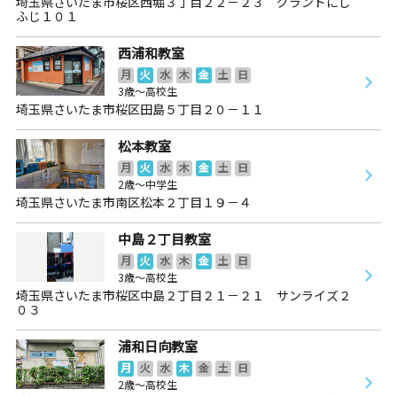
埼玉県さいたま市桜区西堀３丁目２２－２３ グランドにし
ふじ１０１
西浦和教室
月
火
水
木
金
土
日
3歳～高校生
埼玉県さいたま市桜区田島５丁目２０－１１
松本教室
月
火
水
木
金
土
日
2歳～中学生
埼玉県さいたま市南区松本２丁目１９－４
中島２丁目教室
月
火
水
木
金
土
日
3歳～高校生
埼玉県さいたま市桜区中島２丁目２１－２１ サンライズ２
０３
浦和日向教室
月
火
水
木
金
土
日
2歳～高校生