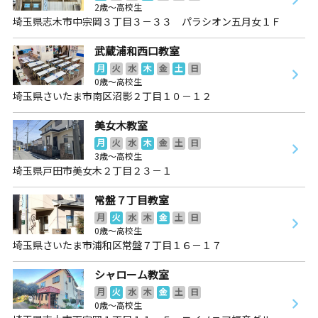
2歳～高校生
埼玉県志木市中宗岡３丁目３－３３ パラシオン五月女１Ｆ
武蔵浦和西口教室
月
火
水
木
金
土
日
0歳～高校生
埼玉県さいたま市南区沼影２丁目１０－１２
美女木教室
月
火
水
木
金
土
日
3歳～高校生
埼玉県戸田市美女木２丁目２３－１
常盤７丁目教室
月
火
水
木
金
土
日
0歳～高校生
埼玉県さいたま市浦和区常盤７丁目１６－１７
シャローム教室
月
火
水
木
金
土
日
0歳～高校生