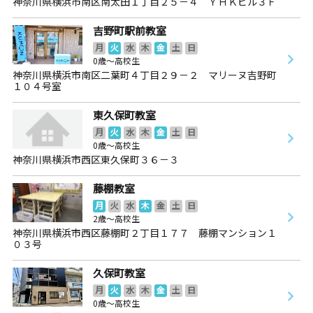
神奈川県横浜市南区南太田１丁目２５－４ ＹＨＫビル３Ｆ
吉野町駅前教室
月
火
水
木
金
土
日
0歳～高校生
神奈川県横浜市南区二葉町４丁目２９－２ マリーヌ吉野町
１０４号室
東久保町教室
月
火
水
木
金
土
日
0歳～高校生
神奈川県横浜市西区東久保町３６－３
藤棚教室
月
火
水
木
金
土
日
2歳～高校生
神奈川県横浜市西区藤棚町２丁目１７７ 藤棚マンション１
０３号
久保町教室
月
火
水
木
金
土
日
0歳～高校生