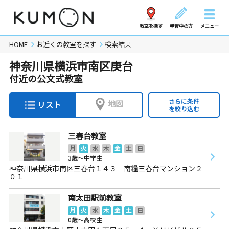
教室を探す
学習中の方
メニュー
HOME
お近くの教室を探す
検索結果
神奈川県横浜市南区庚台
付近の公文式教室
さらに条件
地図
リスト
を絞り込む
三春台教室
月
火
水
木
金
土
日
3歳～中学生
神奈川県横浜市南区三春台１４３ 南糧三春台マンション２
０１
南太田駅前教室
月
火
水
木
金
土
日
0歳～高校生