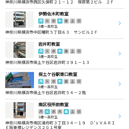
神奈川県横浜市西区久保町２１－１２ 塚原第２ビル ２Ｆ
伊勢佐木町教室
月
火
水
木
金
土
日
3歳～高校生
神奈川県横浜市中区曙町５丁目６３ サンビル２Ｆ
岩井町教室
月
火
水
木
金
土
日
3歳～高校生
神奈川県横浜市保土ケ谷区岩井町３９１－１３
保土ケ谷駅東口教室
月
火
水
木
金
土
日
0歳～高校生
神奈川県横浜市保土ケ谷区岩井町５４－２階
南区役所前教室
月
火
水
木
金
土
日
3歳～高校生
神奈川県横浜市南区浦舟町３丁目３４－１９ Ｄ’ｓＶＡＲＩ
Ｅ阪東橋レジデンス２０１号室