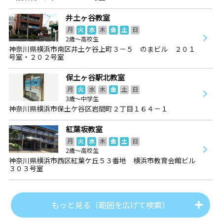
井土ヶ谷教室
月
火
水
木
金
土
日
2歳～高校生
神奈川県横浜市南区井土ケ谷上町３－５ のまビル ２０１
号室・２０２号室
保土ヶ谷駅北教室
月
火
水
木
金
土
日
3歳～中学生
神奈川県横浜市保土ケ谷区岩間町２丁目１６４－１
紅葉坂教室
月
火
水
木
金
土
日
2歳～高校生
神奈川県横浜市西区紅葉ケ丘５３番地 横浜市教育会館ビル
３０３号室
もっと見る（範囲を広げて検索）