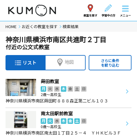
教室を探す
学習中の方
メニュー
HOME
お近くの教室を探す
検索結果
神奈川県横浜市南区共進町２丁目
付近の公文式教室
さらに条件
地図
リスト
を絞り込む
蒔田教室
月
火
水
木
金
土
日
2歳～高校生
神奈川県横浜市南区蒔田町８８８森正第二ビル１０３
南太田駅前教室
月
火
水
木
金
土
日
0歳～高校生
神奈川県横浜市南区南太田１丁目２５－４ ＹＨＫビル３Ｆ