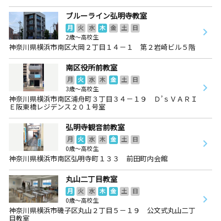
ブルーライン弘明寺教室
月
火
水
木
金
土
日
2歳～高校生
神奈川県横浜市南区大岡２丁目１４－１ 第２岩崎ビル５階
南区役所前教室
月
火
水
木
金
土
日
3歳～高校生
神奈川県横浜市南区浦舟町３丁目３４－１９ Ｄ’ｓＶＡＲＩ
Ｅ阪東橋レジデンス２０１号室
弘明寺観音前教室
月
火
水
木
金
土
日
0歳～高校生
神奈川県横浜市南区弘明寺町１３３ 前田町内会館
丸山二丁目教室
月
火
水
木
金
土
日
0歳～高校生
神奈川県横浜市磯子区丸山２丁目５－１９ 公文式丸山二丁
目教室