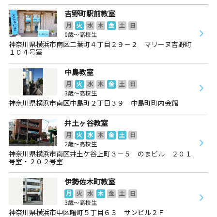
吉野町駅前教室
月
火
水
木
金
土
日
0歳～高校生
神奈川県横浜市南区二葉町４丁目２９－２ マリーヌ吉野町
１０４号室
中島教室
月
火
水
木
金
土
日
3歳～高校生
神奈川県横浜市南区中島町２丁目３９ 中島町町内会館
井土ヶ谷教室
月
火
水
木
金
土
日
2歳～高校生
神奈川県横浜市南区井土ケ谷上町３－５ のまビル ２０１
号室・２０２号室
伊勢佐木町教室
月
火
水
木
金
土
日
3歳～高校生
神奈川県横浜市中区曙町５丁目６３ サンビル２Ｆ