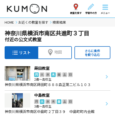
教室を探す
学習中の方
メニュー
HOME
お近くの教室を探す
検索結果
神奈川県横浜市南区共進町３丁目
付近の公文式教室
さらに条件
地図
リスト
を絞り込む
蒔田教室
月
火
水
木
金
土
日
2歳～高校生
神奈川県横浜市南区蒔田町８８８森正第二ビル１０３
中島教室
月
火
水
木
金
土
日
3歳～高校生
神奈川県横浜市南区中島町２丁目３９ 中島町町内会館