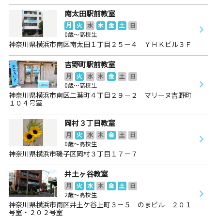
南太田駅前教室
月
火
水
木
金
土
日
0歳～高校生
神奈川県横浜市南区南太田１丁目２５－４ ＹＨＫビル３Ｆ
吉野町駅前教室
月
火
水
木
金
土
日
0歳～高校生
神奈川県横浜市南区二葉町４丁目２９－２ マリーヌ吉野町
１０４号室
岡村３丁目教室
月
火
水
木
金
土
日
0歳～高校生
神奈川県横浜市磯子区岡村３丁目１７－７
井土ヶ谷教室
月
火
水
木
金
土
日
2歳～高校生
神奈川県横浜市南区井土ケ谷上町３－５ のまビル ２０１
号室・２０２号室