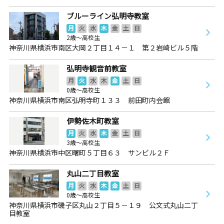
ブルーライン弘明寺教室
月
火
水
木
金
土
日
2歳～高校生
神奈川県横浜市南区大岡２丁目１４－１ 第２岩崎ビル５階
弘明寺観音前教室
月
火
水
木
金
土
日
0歳～高校生
神奈川県横浜市南区弘明寺町１３３ 前田町内会館
伊勢佐木町教室
月
火
水
木
金
土
日
3歳～高校生
神奈川県横浜市中区曙町５丁目６３ サンビル２Ｆ
丸山二丁目教室
月
火
水
木
金
土
日
0歳～高校生
神奈川県横浜市磯子区丸山２丁目５－１９ 公文式丸山二丁
目教室