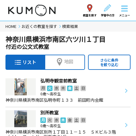
教室を探す
学習中の方
メニュー
HOME
お近くの教室を探す
検索結果
神奈川県横浜市南区六ツ川１丁目
付近の公文式教室
さらに条件
地図
リスト
を絞り込む
弘明寺観音前教室
月
火
水
木
金
土
日
0歳～高校生
神奈川県横浜市南区弘明寺町１３３ 前田町内会館
別所教室
月
火
水
木
金
土
日
0歳～高校生
神奈川県横浜市南区別所１丁目１１－１５ ＳＫビル３階