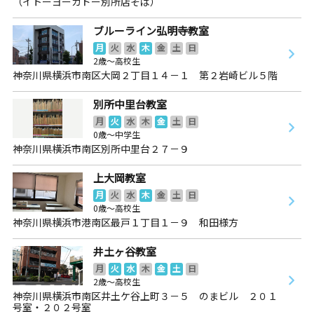
（イトーヨーカドー別所店そば）
ブルーライン弘明寺教室
月
火
水
木
金
土
日
2歳～高校生
神奈川県横浜市南区大岡２丁目１４－１ 第２岩崎ビル５階
別所中里台教室
月
火
水
木
金
土
日
0歳～中学生
神奈川県横浜市南区別所中里台２７－９
上大岡教室
月
火
水
木
金
土
日
0歳～高校生
神奈川県横浜市港南区最戸１丁目１－９ 和田様方
井土ヶ谷教室
月
火
水
木
金
土
日
2歳～高校生
神奈川県横浜市南区井土ケ谷上町３－５ のまビル ２０１
号室・２０２号室