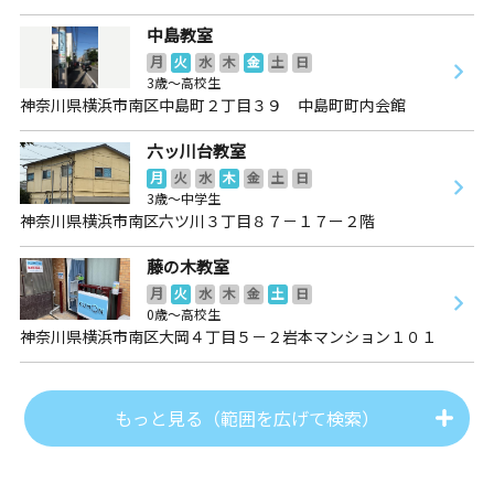
中島教室
月
火
水
木
金
土
日
3歳～高校生
神奈川県横浜市南区中島町２丁目３９ 中島町町内会館
六ッ川台教室
月
火
水
木
金
土
日
3歳～中学生
神奈川県横浜市南区六ツ川３丁目８７－１７ー２階
藤の木教室
月
火
水
木
金
土
日
0歳～高校生
神奈川県横浜市南区大岡４丁目５－２岩本マンション１０１
もっと見る（範囲を広げて検索）