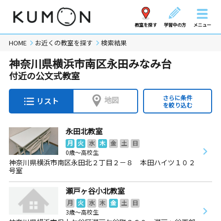
教室を探す
学習中の方
メニュー
HOME
お近くの教室を探す
検索結果
神奈川県横浜市南区永田みなみ台
付近の公文式教室
さらに条件
地図
リスト
を絞り込む
永田北教室
月
火
水
木
金
土
日
0歳～高校生
神奈川県横浜市南区永田北２丁目２－８ 本田ハイツ１０２
号室
瀬戸ヶ谷小北教室
月
火
水
木
金
土
日
3歳～高校生