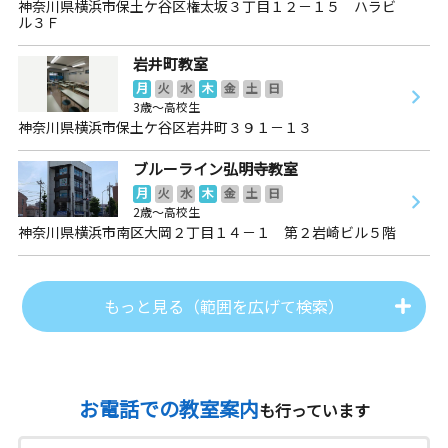
神奈川県横浜市保土ケ谷区権太坂３丁目１２－１５ ハラビ
ル３Ｆ
岩井町教室
月
火
水
木
金
土
日
3歳～高校生
神奈川県横浜市保土ケ谷区岩井町３９１－１３
ブルーライン弘明寺教室
月
火
水
木
金
土
日
2歳～高校生
神奈川県横浜市南区大岡２丁目１４－１ 第２岩崎ビル５階
もっと見る（範囲を広げて検索）
お電話での教室案内
も行っています