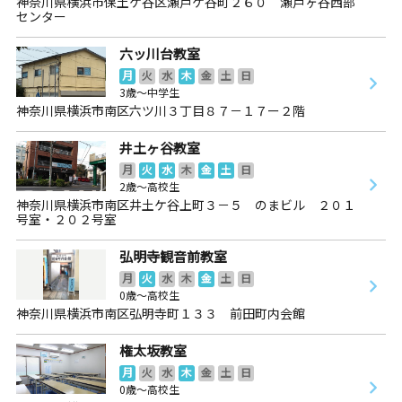
神奈川県横浜市保土ケ谷区瀬戸ケ谷町２６０ 瀬戸ヶ谷西部
センター
六ッ川台教室
月
火
水
木
金
土
日
3歳～中学生
神奈川県横浜市南区六ツ川３丁目８７－１７ー２階
井土ヶ谷教室
月
火
水
木
金
土
日
2歳～高校生
神奈川県横浜市南区井土ケ谷上町３－５ のまビル ２０１
号室・２０２号室
弘明寺観音前教室
月
火
水
木
金
土
日
0歳～高校生
神奈川県横浜市南区弘明寺町１３３ 前田町内会館
権太坂教室
月
火
水
木
金
土
日
0歳～高校生