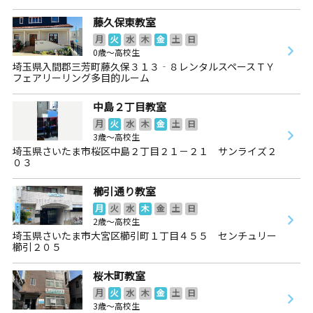
藤久保東教室
月
火
水
木
金
土
日
0歳～高校生
埼玉県入間郡三芳町藤久保３１３‐８レンタルスペースＴＹ
フェアリーリング多目的ルーム
中島２丁目教室
月
火
水
木
金
土
日
3歳～高校生
埼玉県さいたま市桜区中島２丁目２１－２１ サンライズ２
０３
櫛引通り教室
月
火
水
木
金
土
日
2歳～高校生
埼玉県さいたま市大宮区櫛引町１丁目４５５ センチュリー
櫛引２０５
桜木町教室
月
火
水
木
金
土
日
3歳～高校生