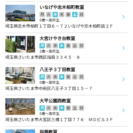
いなげや志木柏町教室
月
火
水
木
金
土
日
0歳～高校生
埼玉県志木市柏町１丁目６－７２いなげや志木柏町店２Ｆ
大宮けやき台教室
月
火
水
木
金
土
日
2歳～高校生
埼玉県さいたま市西区指扇３３４５‐９
八王子３丁目教室
月
火
水
木
金
土
日
0歳～高校生
埼玉県さいたま市中央区八王子３丁目１５－７
大平公園西教室
月
火
水
木
金
土
日
0歳～高校生
埼玉県さいたま市大宮区三橋１丁目７７６ ＭＤビル３Ｆ
指扇教室