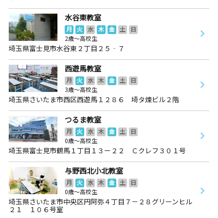
水谷東教室
月
火
水
木
金
土
日
2歳～高校生
埼玉県富士見市水谷東２丁目２５‐７
西遊馬教室
月
火
水
木
金
土
日
3歳～高校生
埼玉県さいたま市西区西遊馬１２８６ 埼タ煉ビル２階
つるま教室
月
火
水
木
金
土
日
0歳～高校生
埼玉県富士見市鶴馬１丁目１３ー２２ Ｃクレフ３０１号
与野西北小北教室
月
火
水
木
金
土
日
0歳～高校生
埼玉県さいたま市中央区円阿弥４丁目７－２８グリーンヒル
２１ １０６号室