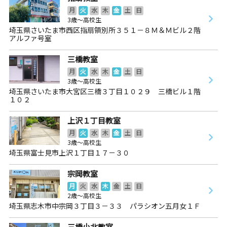
月
火
水
木
金
土
日
3歳～高校生
埼玉県さいたま市西区指扇領別所３５１－８Ｍ＆Ｍビル２階
アルファ号室
三橋教室
月
火
水
木
金
土
日
3歳～高校生
埼玉県さいたま市大宮区三橋３丁目１０２９ 三橋ビル１階
１０２
上沢１丁目教室
月
火
水
木
金
土
日
3歳～高校生
埼玉県富士見市上沢１丁目１７－３０
宗岡教室
月
火
水
木
金
土
日
2歳～高校生
埼玉県志木市中宗岡３丁目３－３３ パラシオン五月女１Ｆ
三橋小北教室