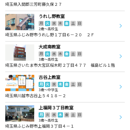
埼玉県入間郡三芳町藤久保２７
うれし野教室
月
火
水
木
金
土
日
2歳～高校生
埼玉県ふじみ野市うれし野１丁目６－２０ ２Ｆ
大成南教室
月
火
水
木
金
土
日
3歳～高校生
埼玉県さいたま市大宮区桜木町２丁目４７７ 福島ビル１階
古谷上教室
月
火
水
木
金
土
日
3歳～中学生
埼玉県川越市古谷上５４１８－２
上福岡３丁目教室
月
火
水
木
金
土
日
3歳～高校生
埼玉県ふじみ野市上福岡３丁目４－１