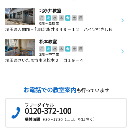
北永井教室
月
火
水
木
金
土
日
0歳～高校生
埼玉県入間郡三芳町北永井８４９－１２ ハイツむさしＢ
松本教室
月
火
水
木
金
土
日
2歳～中学生
埼玉県さいたま市南区松本２丁目１９－４
お電話での教室案内
も行っています
フリーダイヤル
0120-372-100
受付時間
9:30～17:30（土日、祝日除く）