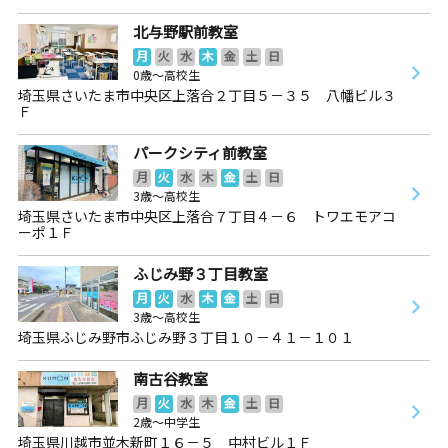
北与野駅前教室
月
火
水
木
金
土
日
0歳～高校生
埼玉県さいたま市中央区上落合２丁目５－３５ 八幡ビル３
Ｆ
パークシティ前教室
月
火
水
木
金
土
日
3歳～高校生
埼玉県さいたま市中央区上落合７丁目４－６ トワエモアコ
ーポ１Ｆ
ふじみ野３丁目教室
月
火
水
木
金
土
日
3歳～高校生
埼玉県ふじみ野市ふじみ野３丁目１０－４１－１０１
南古谷教室
月
火
水
木
金
土
日
2歳～中学生
埼玉県川越市並木新町１６－５ 中村ビル１Ｆ