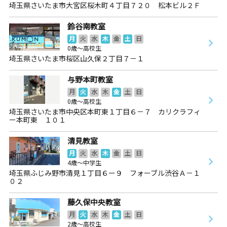
埼玉県さいたま市大宮区桜木町４丁目７２０ 松本ビル２Ｆ
鈴谷南教室
月
火
水
木
金
土
日
0歳～高校生
埼玉県さいたま市桜区山久保２丁目７－１
与野本町教室
月
火
水
木
金
土
日
0歳～高校生
埼玉県さいたま市中央区本町東１丁目６－７ カリクラフィ
ー本町東 １０１
清見教室
月
火
水
木
金
土
日
4歳～中学生
埼玉県ふじみ野市清見１丁目６ー９ フォーブル渋谷Ａ－１
０２
藤久保中央教室
月
火
水
木
金
土
日
2歳～高校生