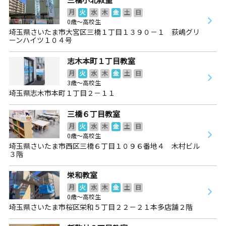
月
火
水
木
金
土
日
0歳～高校生
埼玉県さいたま市大宮区三橋１丁目１３９０－１ 荻嶋グリ
ーンハイツ１０４号
志木本町１丁目教室
月
火
水
木
金
土
日
3歳～高校生
埼玉県志木市本町１丁目２－１１
三橋６丁目教室
月
火
水
木
金
土
日
0歳～高校生
埼玉県さいたま市西区三橋６丁目１０９６番地４ 木村ビル
３階
栄和教室
月
火
水
木
金
土
日
0歳～高校生
埼玉県さいたま市桜区栄和５丁目２２－２１本多店舗２階