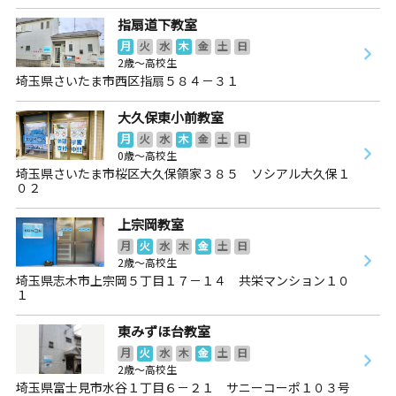
指扇道下教室
月
火
水
木
金
土
日
2歳～高校生
埼玉県さいたま市西区指扇５８４－３１
大久保東小前教室
月
火
水
木
金
土
日
0歳～高校生
埼玉県さいたま市桜区大久保領家３８５ ソシアル大久保１
０２
上宗岡教室
月
火
水
木
金
土
日
2歳～高校生
埼玉県志木市上宗岡５丁目１７－１４ 共栄マンション１０
１
東みずほ台教室
月
火
水
木
金
土
日
2歳～高校生
埼玉県富士見市水谷１丁目６－２１ サニーコーポ１０３号