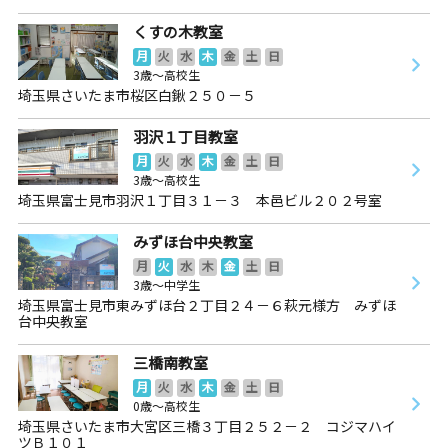
くすの木教室
月
火
水
木
金
土
日
3歳～高校生
埼玉県さいたま市桜区白鍬２５０－５
羽沢１丁目教室
月
火
水
木
金
土
日
3歳～高校生
埼玉県富士見市羽沢１丁目３１－３ 本邑ビル２０２号室
みずほ台中央教室
月
火
水
木
金
土
日
3歳～中学生
埼玉県富士見市東みずほ台２丁目２４－６萩元様方 みずほ
台中央教室
三橋南教室
月
火
水
木
金
土
日
0歳～高校生
埼玉県さいたま市大宮区三橋３丁目２５２－２ コジマハイ
ツＢ１０１