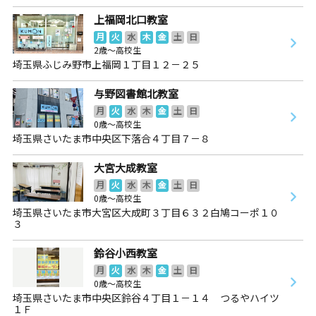
上福岡北口教室
月
火
水
木
金
土
日
2歳～高校生
埼玉県ふじみ野市上福岡１丁目１２－２５
与野図書館北教室
月
火
水
木
金
土
日
0歳～高校生
埼玉県さいたま市中央区下落合４丁目７－８
大宮大成教室
月
火
水
木
金
土
日
0歳～高校生
埼玉県さいたま市大宮区大成町３丁目６３２白鳩コーポ１０
３
鈴谷小西教室
月
火
水
木
金
土
日
0歳～高校生
埼玉県さいたま市中央区鈴谷４丁目１－１４ つるやハイツ
１Ｆ