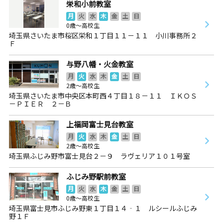
栄和小前教室
月
火
水
木
金
土
日
0歳～高校生
埼玉県さいたま市桜区栄和１丁目１１－１１ 小川事務所２
Ｆ
与野八幡・火金教室
月
火
水
木
金
土
日
2歳～高校生
埼玉県さいたま市中央区本町西４丁目１８－１１ ＩＫＯＳ
－ＰＩＥＲ ２－Ｂ
上福岡富士見台教室
月
火
水
木
金
土
日
2歳～高校生
埼玉県ふじみ野市富士見台２－９ ラヴェリア１０１号室
ふじみ野駅前教室
月
火
水
木
金
土
日
0歳～高校生
埼玉県富士見市ふじみ野東１丁目１４‐１ ルシールふじみ
野１Ｆ