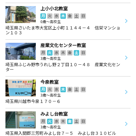
上小小北教室
月
火
水
木
金
土
日
0歳～高校生
埼玉県さいたま市大宮区上小町１１４４－４ 信栄マンショ
ン１０３
産業文化センター教室
月
火
水
木
金
土
日
3歳～高校生
埼玉県ふじみ野市うれし野２丁目１０－４８ 産業文化セン
ター
今泉教室
月
火
水
木
金
土
日
3歳～高校生
埼玉県川越市今泉１７０－６
みよし台教室
月
火
水
木
金
土
日
3歳～高校生
埼玉県入間郡三芳町みよし台７－５ みよし台３１０ビル