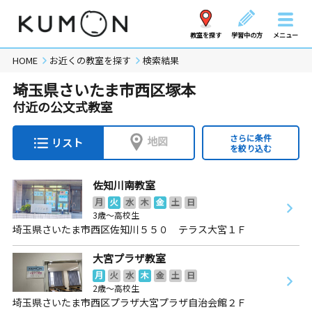
教室を探す
学習中の方
メニュー
HOME
お近くの教室を探す
検索結果
埼玉県さいたま市西区塚本
付近の公文式教室
さらに条件
地図
リスト
を絞り込む
佐知川南教室
月
火
水
木
金
土
日
3歳～高校生
埼玉県さいたま市西区佐知川５５０ テラス大宮１Ｆ
大宮プラザ教室
月
火
水
木
金
土
日
2歳～高校生
埼玉県さいたま市西区プラザ大宮プラザ自治会館２Ｆ