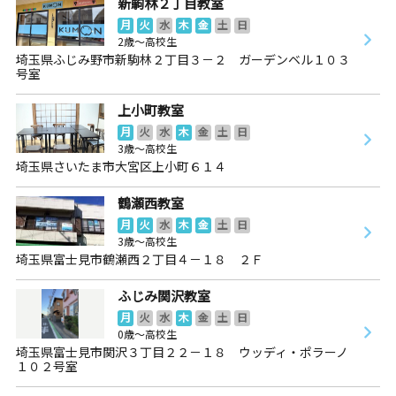
新駒林２丁目教室
月
火
水
木
金
土
日
2歳～高校生
埼玉県ふじみ野市新駒林２丁目３－２ ガーデンベル１０３
号室
上小町教室
月
火
水
木
金
土
日
3歳～高校生
埼玉県さいたま市大宮区上小町６１４
鶴瀬西教室
月
火
水
木
金
土
日
3歳～高校生
埼玉県富士見市鶴瀬西２丁目４－１８ ２Ｆ
ふじみ関沢教室
月
火
水
木
金
土
日
0歳～高校生
埼玉県富士見市関沢３丁目２２－１８ ウッディ・ポラーノ
１０２号室