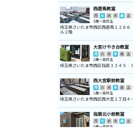
西遊馬教室
月
火
水
木
金
土
3歳～高校生
埼玉県さいたま市西区西遊馬１２８６
ル２階
大宮けやき台教室
月
火
水
木
金
土
2歳～高校生
埼玉県さいたま市西区指扇３３４５‐
西大宮駅前教室
月
火
水
木
金
土
1歳～高校生
埼玉県さいたま市西区西大宮１丁目４
指扇北小前教室
月
火
水
木
金
土
0歳～高校生
埼玉県さいたま市西区高木１４２９－