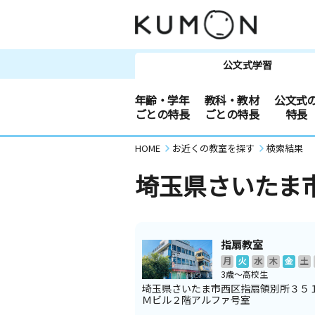
公文式学習
年齢・学年
教科・教材
公文式
ごとの特長
ごとの特長
特長
HOME
お近くの教室を探す
検索結果
埼玉県さいたま
指扇教室
月
火
水
木
金
土
3歳～高校生
埼玉県さいたま市西区指扇領別所３５
Ｍビル２階アルファ号室