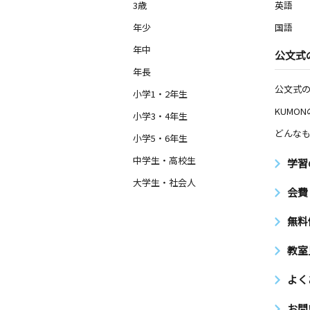
3歳
英語
年少
国語
年中
公文式
年長
公文式
小学1・2年生
KUMO
小学3・4年生
どんなも
小学5・6年生
中学生・高校生
学習
大学生・社会人
会費
無料
教室
よく
お問