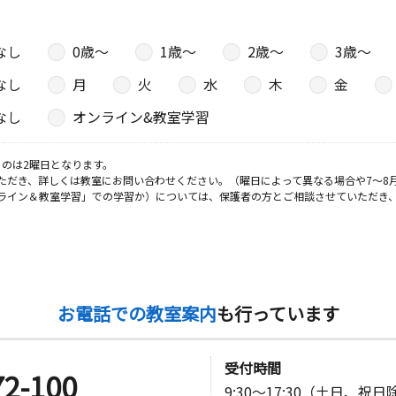
なし
0歳〜
1歳〜
2歳〜
3歳〜
日
なし
月
火
水
木
金
ザ自治会館
なし
オンライン&教室学習
のは2曜日となります。
日
ただき、詳しくは教室にお問い合わせください。（曜日によって異なる場合や7～8
ライン＆教室学習」での学習か）については、保護者の方とご相談させていただき
１
お電話での教室案内
も行っています
受付時間
72-100
9:30～17:30（土日、祝