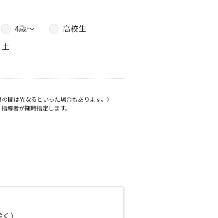
4歳〜
高校生
土
月の間は異なるといった場合もあります。）
、指導者が随時指定します。
日除く）