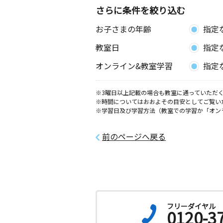
さらに条件を絞り込む
大宮プラザ教室
お子さまの年齢
指定
月
火
水
木
金
土
2歳～高校生
教室日
指定
埼玉県さいたま市西区プラザ大宮プラ
２Ｆ
オンライン&教室学習
指定
指扇道下教室
※3曜日以上記載の場合も教室に通っていただく
月
火
水
木
金
土
※時間についてはおおよその目安としてご覧い
2歳～高校生
※学習日及び学習方法（教室での学習か「オン
埼玉県さいたま市西区指扇５８４－３
前のページへ戻る
フリーダイヤル
0120-3