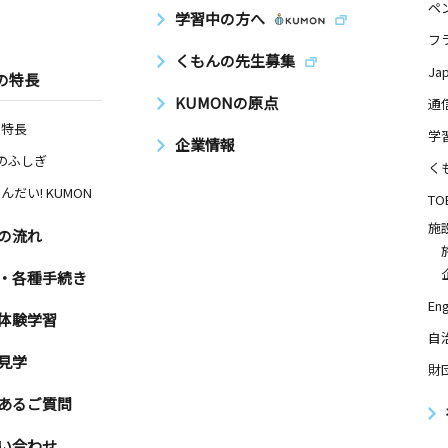
ペ
学習中の方へ
フ
くもんの先生募集
Ja
の特長
KUMONの原点
通
の特長
学
企業情報
Nのふしぎ
く
んだい! KUMON
TO
施
の流れ
・各種手続き
Eng
体験学習
自
見学
財
あるご質問
い合わせ