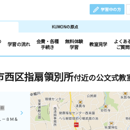
学習中の方
KUMONの原点
の
会費・各種
無料体験
よくあ
学習の流れ
教室見学
手続き
学習
ご質問
市西区指扇領別所
付近の公文式教
日
１－８Ｍ＆