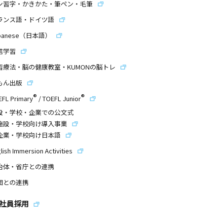
ン習字・かきかた・筆ペン・毛筆
ランス語・ドイツ語
panese（日本語）
信学習
習療法・脳の健康教室・KUMONの脳トレ
もん出版
®
®
EFL Primary
/
TOEFL Junior
設・学校・企業での公文式
施設・学校向け導入事業
企業・学校向け日本語
lish Immersion Activities
治体・省庁との連携
団との連携
社員採用