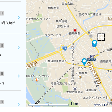
日
 埼タ煉ビ
日
９
日
－７
日
1km
７４