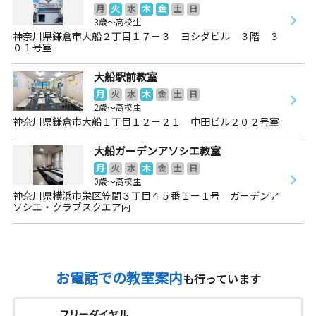
月
火
水
木
金
土
日
3歳～高校生
神奈川県鎌倉市大船２丁目１７－３ ヨシダビル ３階 ３
０１号室
大船駅前教室
月
火
水
木
金
土
日
2歳～高校生
神奈川県鎌倉市大船１丁目１２－２１ 中田ビル２０２号室
大船ガーデンアソシエ教室
月
火
水
木
金
土
日
0歳～高校生
神奈川県横浜市栄区笠間３丁目４５番Ｉー１号 ガーデンア
ソシエ・クラブスクエア内
お電話での教室案内
も行っています
フリーダイヤル