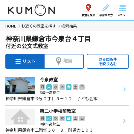
教室を探す
学習中の方
メニュー
HOME
お近くの教室を探す
検索結果
神奈川県鎌倉市今泉台４丁目
付近の公文式教室
さらに条件
地図
リスト
を絞り込む
今泉教室
月
火
水
木
金
土
日
3歳～高校生
神奈川県鎌倉市今泉２丁目５－１２ 子ども会館
第二小学校前教室
月
火
水
木
金
土
日
0歳～高校生
神奈川県鎌倉市二階堂３８ー９ 則道舎１０３