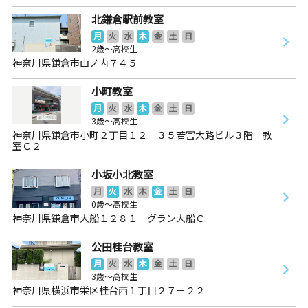
北鎌倉駅前教室
月
火
水
木
金
土
日
2歳～高校生
神奈川県鎌倉市山ノ内７４５
小町教室
月
火
水
木
金
土
日
3歳～高校生
神奈川県鎌倉市小町２丁目１２－３５若宮大路ビル３階 教
室Ｃ２
小坂小北教室
月
火
水
木
金
土
日
0歳～高校生
神奈川県鎌倉市大船１２８１ グラン大船Ｃ
公田桂台教室
月
火
水
木
金
土
日
3歳～高校生
神奈川県横浜市栄区桂台西１丁目２７－２２