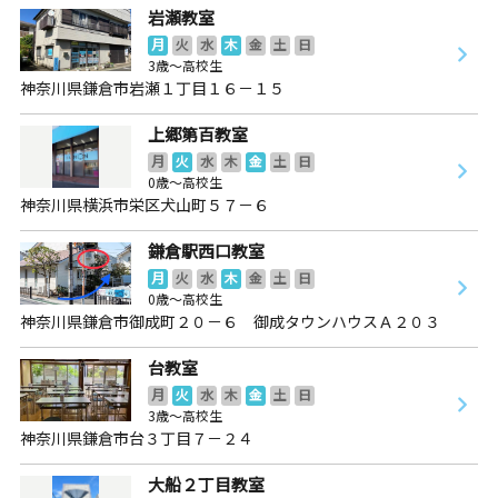
岩瀬教室
月
火
水
木
金
土
日
3歳～高校生
神奈川県鎌倉市岩瀬１丁目１６－１５
上郷第百教室
月
火
水
木
金
土
日
0歳～高校生
神奈川県横浜市栄区犬山町５７－６
鎌倉駅西口教室
月
火
水
木
金
土
日
0歳～高校生
神奈川県鎌倉市御成町２０－６ 御成タウンハウスＡ２０３
台教室
月
火
水
木
金
土
日
3歳～高校生
神奈川県鎌倉市台３丁目７－２４
大船２丁目教室