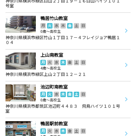
神奈川県横浜市緑区白山２丁目１９－１６白山ハイツ１０１
号室
鴨居竹山教室
月
火
水
木
金
土
日
0歳～高校生
神奈川県横浜市緑区竹山１丁目１７－４フレイジョア鴨居１
０４
上山南教室
月
火
水
木
金
土
日
4歳～高校生
神奈川県横浜市緑区上山２丁目１２－２１
池辺町南教室
月
火
水
木
金
土
日
0歳～高校生
神奈川県横浜市都筑区池辺町４４８３ 飛鳥ハイツ１０１号
室
鴨居駅前教室
月
火
水
木
金
土
日