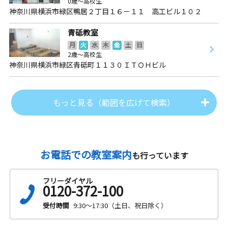
0歳～高校生
神奈川県横浜市緑区鴨居２丁目１６－１１ 高工ビル１０２
青砥教室
月
火
水
木
金
土
日
2歳～高校生
神奈川県横浜市緑区青砥町１１３０ＩＴＯＨビル
もっと見る（範囲を広げて検索）
お電話での教室案内
も行っています
フリーダイヤル
0120-372-100
受付時間
9:30～17:30（土日、祝日除く）