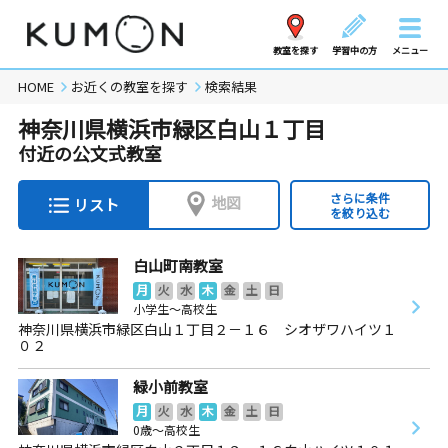
教室を探す
学習中の方
メニュー
HOME
お近くの教室を探す
検索結果
神奈川県横浜市緑区白山１丁目
付近の公文式教室
さらに条件
地図
リスト
を絞り込む
白山町南教室
月
火
水
木
金
土
日
小学生～高校生
神奈川県横浜市緑区白山１丁目２－１６ シオザワハイツ１
０２
緑小前教室
月
火
水
木
金
土
日
0歳～高校生