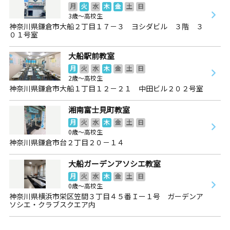
月
火
水
木
金
土
日
3歳～高校生
神奈川県鎌倉市大船２丁目１７－３ ヨシダビル ３階 ３
０１号室
大船駅前教室
月
火
水
木
金
土
日
2歳～高校生
神奈川県鎌倉市大船１丁目１２－２１ 中田ビル２０２号室
湘南富士見町教室
月
火
水
木
金
土
日
0歳～高校生
神奈川県鎌倉市台２丁目２０－１４
大船ガーデンアソシエ教室
月
火
水
木
金
土
日
0歳～高校生
神奈川県横浜市栄区笠間３丁目４５番Ｉー１号 ガーデンア
ソシエ・クラブスクエア内