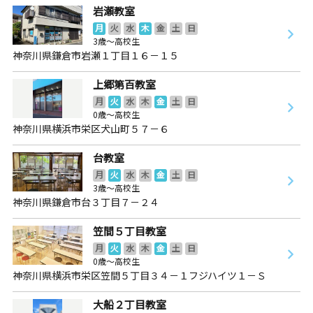
岩瀬教室
月
火
水
木
金
土
日
3歳～高校生
神奈川県鎌倉市岩瀬１丁目１６－１５
上郷第百教室
月
火
水
木
金
土
日
0歳～高校生
神奈川県横浜市栄区犬山町５７－６
台教室
月
火
水
木
金
土
日
3歳～高校生
神奈川県鎌倉市台３丁目７－２４
笠間５丁目教室
月
火
水
木
金
土
日
0歳～高校生
神奈川県横浜市栄区笠間５丁目３４－１フジハイツ１－Ｓ
大船２丁目教室