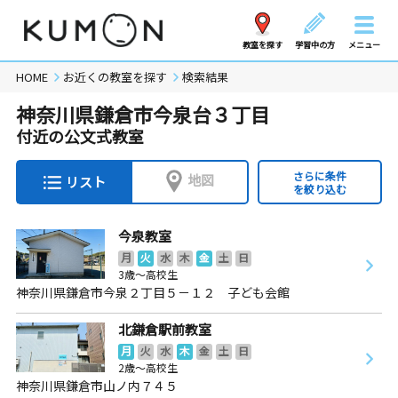
教室を探す
学習中の方
メニュー
HOME
お近くの教室を探す
検索結果
神奈川県鎌倉市今泉台３丁目
付近の公文式教室
さらに条件
地図
リスト
を絞り込む
今泉教室
月
火
水
木
金
土
日
3歳～高校生
神奈川県鎌倉市今泉２丁目５－１２ 子ども会館
北鎌倉駅前教室
月
火
水
木
金
土
日
2歳～高校生
神奈川県鎌倉市山ノ内７４５