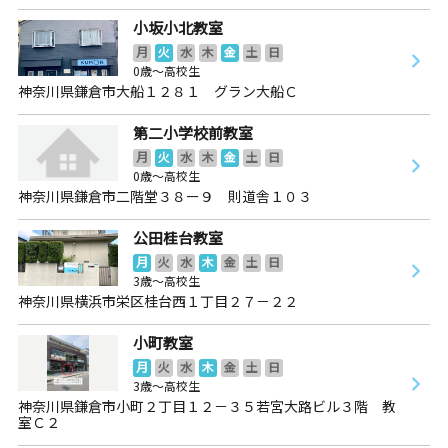
小坂小北教室
月
火
水
木
金
土
日
0歳～高校生
神奈川県鎌倉市大船１２８１ グラン大船Ｃ
第二小学校前教室
月
火
水
木
金
土
日
0歳～高校生
神奈川県鎌倉市二階堂３８ー９ 則道舎１０３
公田桂台教室
月
火
水
木
金
土
日
3歳～高校生
神奈川県横浜市栄区桂台西１丁目２７－２２
小町教室
月
火
水
木
金
土
日
3歳～高校生
神奈川県鎌倉市小町２丁目１２－３５若宮大路ビル３階 教
室Ｃ２