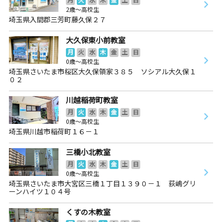
2歳～高校生
埼玉県入間郡三芳町藤久保２７
大久保東小前教室
月
火
水
木
金
土
日
0歳～高校生
埼玉県さいたま市桜区大久保領家３８５ ソシアル大久保１
０２
川越稲荷町教室
月
火
水
木
金
土
日
0歳～高校生
埼玉県川越市稲荷町１６－１
三橋小北教室
月
火
水
木
金
土
日
0歳～高校生
埼玉県さいたま市大宮区三橋１丁目１３９０－１ 荻嶋グリ
ーンハイツ１０４号
くすの木教室