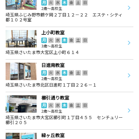
月
火
水
木
金
土
日
2歳～高校生
埼玉県ふじみ野市鶴ケ岡２丁目１２－２２ エステ・シティ
都１０２号室
上小町教室
月
火
水
木
金
土
日
3歳～高校生
埼玉県さいたま市大宮区上小町６１４
日進南教室
月
火
水
木
金
土
日
2歳～高校生
埼玉県さいたま市北区日進町１丁目２２６－１
櫛引通り教室
月
火
水
木
金
土
日
2歳～高校生
埼玉県さいたま市大宮区櫛引町１丁目４５５ センチュリー
櫛引２０５
緑ヶ丘教室