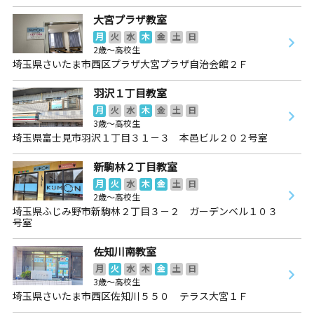
大宮プラザ教室
月
火
水
木
金
土
日
2歳～高校生
埼玉県さいたま市西区プラザ大宮プラザ自治会館２Ｆ
羽沢１丁目教室
月
火
水
木
金
土
日
3歳～高校生
埼玉県富士見市羽沢１丁目３１－３ 本邑ビル２０２号室
新駒林２丁目教室
月
火
水
木
金
土
日
2歳～高校生
埼玉県ふじみ野市新駒林２丁目３－２ ガーデンベル１０３
号室
佐知川南教室
月
火
水
木
金
土
日
3歳～高校生
埼玉県さいたま市西区佐知川５５０ テラス大宮１Ｆ