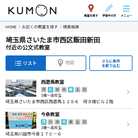
教室を探す
学習中の方
メニュー
HOME
お近くの教室を探す
検索結果
埼玉県さいたま市西区飯田新田
付近の公文式教室
さらに条件
地図
リスト
を絞り込む
西遊馬教室
月
火
水
木
金
土
日
3歳～高校生
埼玉県さいたま市西区西遊馬１２８６ 埼タ煉ビル２階
今泉教室
月
火
水
木
金
土
日
3歳～高校生
埼玉県川越市今泉１７０－６