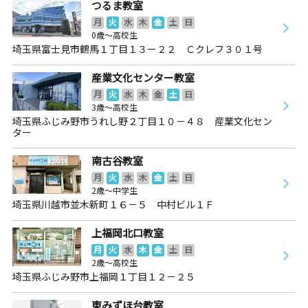
つるま教室
月
火
水
木
金
土
日
0歳～高校生
埼玉県富士見市鶴馬１丁目１３ー２２ Ｃクレフ３０１号
産業文化センター教室
月
火
水
木
金
土
日
3歳～高校生
埼玉県ふじみ野市うれし野２丁目１０－４８ 産業文化セン
ター
南古谷教室
月
火
水
木
金
土
日
2歳～中学生
埼玉県川越市並木新町１６－５ 中村ビル１Ｆ
上福岡北口教室
月
火
水
木
金
土
日
2歳～高校生
埼玉県ふじみ野市上福岡１丁目１２－２５
東みずほ台教室