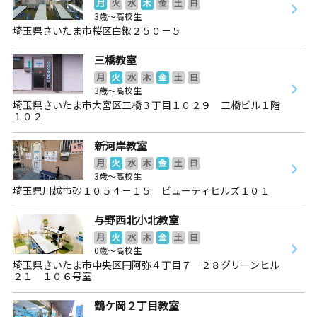
月
火
水
木
金
土
日
3歳～高校生
埼玉県さいたま市桜区白鍬２５０－５
三橋教室
月
火
水
木
金
土
日
3歳～高校生
埼玉県さいたま市大宮区三橋３丁目１０２９ 三橋ビル１階
１０２
新河岸教室
月
火
水
木
金
土
日
3歳～高校生
埼玉県川越市砂１０５４－１５ ビューティヒルズ１０１
与野西北小北教室
月
火
水
木
金
土
日
0歳～高校生
埼玉県さいたま市中央区円阿弥４丁目７－２８グリーンヒル
２１ １０６号室
鶴ケ岡２丁目教室