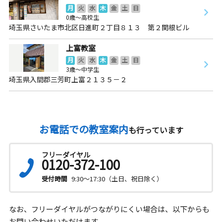
月
火
水
木
金
土
日
0歳～高校生
埼玉県さいたま市北区日進町２丁目８１３ 第２関根ビル
上富教室
月
火
水
木
金
土
日
3歳～中学生
埼玉県入間郡三芳町上富２１３５－２
お電話での教室案内
も行っています
フリーダイヤル
0120-372-100
受付時間
9:30～17:30（土日、祝日除く）
なお、フリーダイヤルがつながりにくい場合は、以下からも
お問い合わせいただけます。