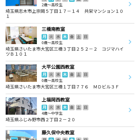
2歳～高校生
埼玉県志木市上宗岡５丁目１７－１４ 共栄マンション１０
１
三橋南教室
月
火
水
木
金
土
日
0歳～高校生
埼玉県さいたま市大宮区三橋３丁目２５２－２ コジマハイ
ツＢ１０１
大平公園西教室
月
火
水
木
金
土
日
0歳～高校生
埼玉県さいたま市大宮区三橋１丁目７７６ ＭＤビル３Ｆ
上福岡西教室
月
火
水
木
金
土
日
4歳～中学生
埼玉県ふじみ野市西２丁目２－２０
藤久保中央教室
月
火
水
木
金
土
日