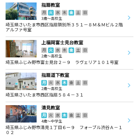
指扇教室
月
火
水
木
金
土
日
3歳～高校生
埼玉県さいたま市西区指扇領別所３５１－８Ｍ＆Ｍビル２階
アルファ号室
上福岡富士見台教室
月
火
水
木
金
土
日
2歳～高校生
埼玉県ふじみ野市富士見台２－９ ラヴェリア１０１号室
指扇道下教室
月
火
水
木
金
土
日
2歳～高校生
埼玉県さいたま市西区指扇５８４－３１
清見教室
月
火
水
木
金
土
日
4歳～中学生
埼玉県ふじみ野市清見１丁目６ー９ フォーブル渋谷Ａ－１
０２