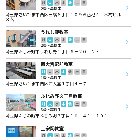
月
火
水
木
金
土
日
0歳～高校生
埼玉県さいたま市西区三橋６丁目１０９６番地４ 木村ビル
３階
うれし野教室
月
火
水
木
金
土
日
2歳～高校生
埼玉県ふじみ野市うれし野１丁目６－２０ ２Ｆ
西大宮駅前教室
月
火
水
木
金
土
日
1歳～高校生
埼玉県さいたま市西区西大宮１丁目４－７
ふじみ野３丁目教室
月
火
水
木
金
土
日
3歳～高校生
埼玉県ふじみ野市ふじみ野３丁目１０－４１－１０１
上宗岡教室
月
火
水
木
金
土
日