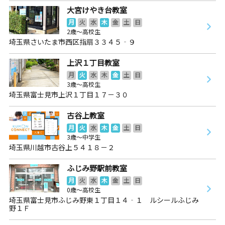
大宮けやき台教室
月
火
水
木
金
土
日
2歳～高校生
埼玉県さいたま市西区指扇３３４５‐９
上沢１丁目教室
月
火
水
木
金
土
日
3歳～高校生
埼玉県富士見市上沢１丁目１７－３０
古谷上教室
月
火
水
木
金
土
日
3歳～中学生
埼玉県川越市古谷上５４１８－２
ふじみ野駅前教室
月
火
水
木
金
土
日
0歳～高校生
埼玉県富士見市ふじみ野東１丁目１４‐１ ルシールふじみ
野１Ｆ