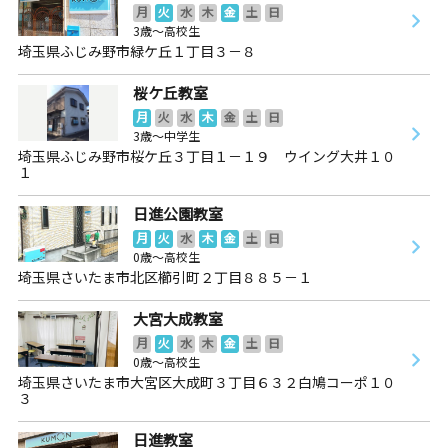
月
火
水
木
金
土
日
3歳～高校生
埼玉県ふじみ野市緑ケ丘１丁目３－８
桜ケ丘教室
月
火
水
木
金
土
日
3歳～中学生
埼玉県ふじみ野市桜ケ丘３丁目１－１９ ウイング大井１０
１
日進公園教室
月
火
水
木
金
土
日
0歳～高校生
埼玉県さいたま市北区櫛引町２丁目８８５－１
大宮大成教室
月
火
水
木
金
土
日
0歳～高校生
埼玉県さいたま市大宮区大成町３丁目６３２白鳩コーポ１０
３
日進教室