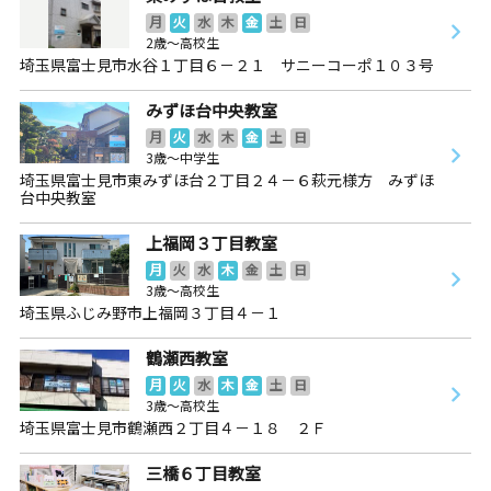
月
火
水
木
金
土
日
2歳～高校生
埼玉県富士見市水谷１丁目６－２１ サニーコーポ１０３号
みずほ台中央教室
月
火
水
木
金
土
日
3歳～中学生
埼玉県富士見市東みずほ台２丁目２４－６萩元様方 みずほ
台中央教室
上福岡３丁目教室
月
火
水
木
金
土
日
3歳～高校生
埼玉県ふじみ野市上福岡３丁目４－１
鶴瀬西教室
月
火
水
木
金
土
日
3歳～高校生
埼玉県富士見市鶴瀬西２丁目４－１８ ２Ｆ
三橋６丁目教室