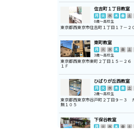
住吉町１丁目教室
月
火
水
木
金
土
0歳～高校生
東京都西東京市住吉町１丁目１７－２
東町教室
月
火
水
木
金
土
3歳～高校生
東京都西東京市東町２丁目１５－２６
１Ｆ
ひばりが丘西教室
月
火
水
木
金
土
2歳～高校生
東京都西東京市谷戸町２丁目９－３ 
無１０５
下保谷教室
月
火
水
木
金
土
2歳～高校生