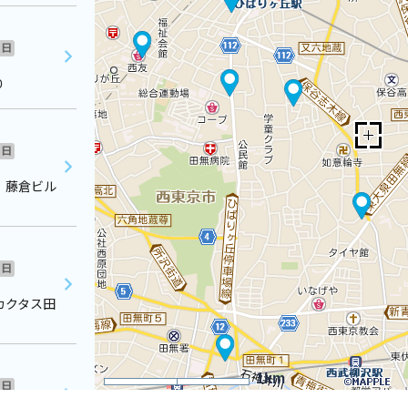
日
０
日
 藤倉ビル
日
カクタス田
1km
日