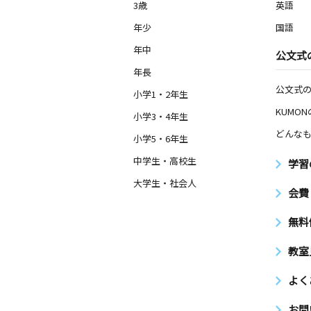
南大泉中央教室
3歳
英語
月
火
水
木
金
土
年少
国語
3歳～高校生
東京都練馬区南大泉４丁目５２－１４
年中
公文式
年長
中原小前教室
公文式
小学1・2年生
月
火
水
木
金
土
KUMO
0歳～高校生
小学3・4年生
東京都西東京市ひばりが丘３丁目６－
どんなも
ひばりが丘団地内 １Ｆ 公文式教室
小学5・6年生
中学生・高校生
学習
西大泉南教室
大学生・社会人
月
火
水
木
金
土
会費
2歳～高校生
東京都練馬区南大泉５丁目２５－１８
無料
教室
南大泉教室
月
火
水
木
金
土
よく
3歳～高校生
東京都練馬区南大泉３丁目３‐３５
お問