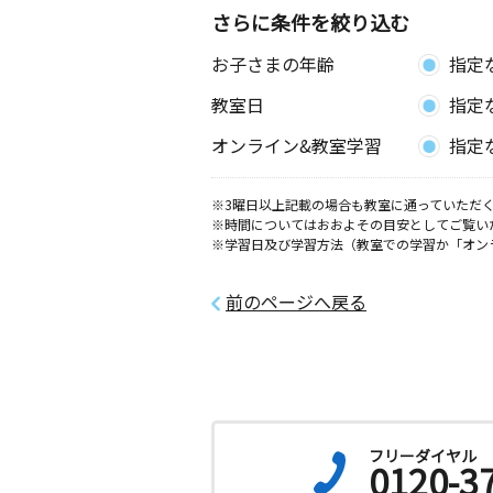
東京都西東京市下保谷５丁目１１－１
さらに条件を絞り込む
お子さまの年齢
指定
保谷栄町教室
月
火
水
木
金
土
教室日
指定
0歳～高校生
東京都西東京市栄町３丁目４－５ 吉
オンライン&教室学習
指定
ひばりが丘１丁目
※3曜日以上記載の場合も教室に通っていただく
月
火
水
木
金
土
※時間についてはおおよその目安としてご覧い
0歳～高校生
※学習日及び学習方法（教室での学習か「オン
東京都西東京市ひばりが丘１丁目４－
りハイツ２階
前のページへ戻る
天神山教室
月
火
水
木
金
土
3歳～高校生
東京都西東京市中町４丁目６－１７ 
ケ第５ １階
フリーダイヤル
0120-3
富士町３丁目教室