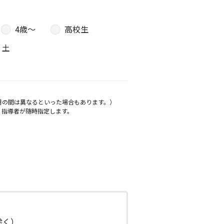
4歳〜
高校生
土
月の間は異なるといった場合もあります。）
、指導者が随時指定します。
日除く）