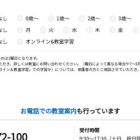
なし
0歳〜
1歳〜
2歳〜
3歳〜
日
なし
月
火
水
木
金
川様方
なし
オンライン&教室学習
教室
のは2曜日となります。
日
ただき、詳しくは教室にお問い合わせください。（曜日によって異なる場合や7～8
ライン＆教室学習」での学習か）については、保護者の方とご相談させていただき
１７ みど
日
お電話での教室案内
も行っています
メゾンミタ
受付時間
72-100
9:30～17:30（土日、祝