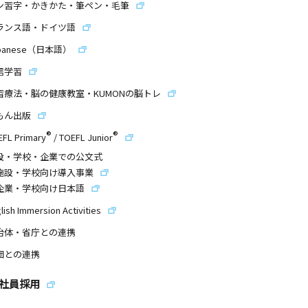
ン習字・かきかた・筆ペン・毛筆
ランス語・ドイツ語
panese（日本語）
信学習
習療法・脳の健康教室・KUMONの脳トレ
もん出版
®
®
EFL Primary
/
TOEFL Junior
設・学校・企業での公文式
施設・学校向け導入事業
企業・学校向け日本語
lish Immersion Activities
治体・省庁との連携
団との連携
社員採用