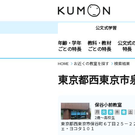
公文式学習
年齢・学年
教科・教材
公文式
ごとの特長
ごとの特長
特長
HOME
お近くの教室を探す
検索結果
東京都西東京市
保谷小前教室
月
火
水
木
金
土
2歳～高校生
東京都西東京市保谷町６丁目２５－２
ェ・ヨコタ１０１