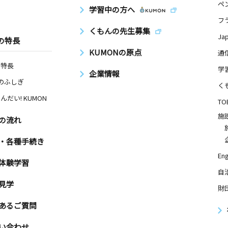
ペ
学習中の方へ
日
フ
くもんの先生募集
 １階
Ja
の特長
KUMONの原点
通
の特長
学
企業情報
日
Nのふしぎ
く
２６ 西友
んだい! KUMON
TO
施
の流れ
日
・各種手続き
Eng
体験学習
自
見学
財
日
あるご質問
い合わせ