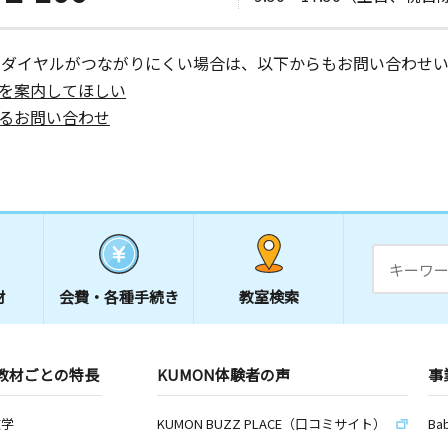
日
ヴィラ信和
ーダイヤルがつながりにくい場合は、以下からもお問い合わせい
を案内してほしい
るお問い合わせ
日
６
日
ー２階
材
会費・
各種手続き
教室検索
日
教材ごとの特長
KUMON体験者の声
事
５
数学
KUMON BUZZ PLACE（口コミサイト）
Ba