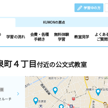
学習中の方
KUMONの原点
の
会費・各種
無料体験
よくあ
学習の流れ
教室見学
手続き
学習
ご質問
泉町４丁目
付近の公文式教室
日
２ルーチ