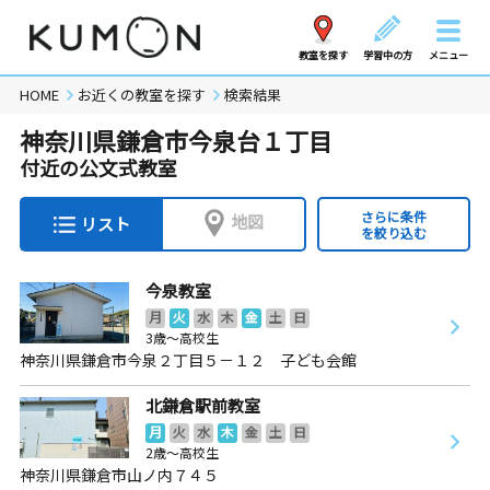
教室を探す
学習中の方
メニュー
HOME
お近くの教室を探す
検索結果
神奈川県鎌倉市今泉台１丁目
付近の公文式教室
さらに条件
地図
リスト
を絞り込む
今泉教室
月
火
水
木
金
土
日
3歳～高校生
神奈川県鎌倉市今泉２丁目５－１２ 子ども会館
北鎌倉駅前教室
月
火
水
木
金
土
日
2歳～高校生
神奈川県鎌倉市山ノ内７４５