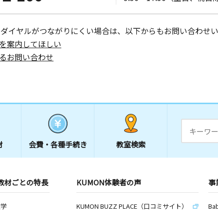
室
日
ーダイヤルがつながりにくい場合は、以下からもお問い合わせい
 グリーン
を案内してほしい
るお問い合わせ
日
－２１
日
材
会費・
各種手続き
教室検索
 飛鳥ハイ
教材ごとの特長
KUMON体験者の声
事
日
数学
KUMON BUZZ PLACE（口コミサイト）
Ba
１ セトル