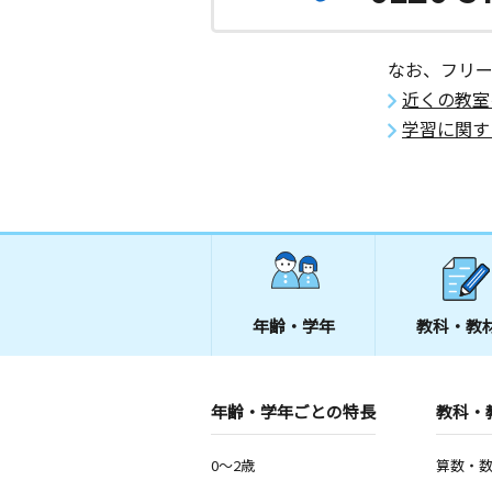
都田西小学校前教
月
火
水
木
金
土
0歳～高校生
なお、フリ
神奈川県横浜市都筑区池辺町２４５０
ヒルズ２０４
近くの教室
学習に関す
上白根町教室
月
火
水
木
金
土
5歳～中学生
神奈川県横浜市旭区上白根３丁目１２
池辺町南教室
月
火
水
木
金
土
0歳～高校生
年齢・学年
教科・教
神奈川県横浜市都筑区池辺町４４８３
ツ１０１号室
年齢・学年ごとの特長
三保東教室
教科・
月
火
水
木
金
土
3歳～高校生
0～2歳
算数・
神奈川県横浜市緑区三保町２０６９－