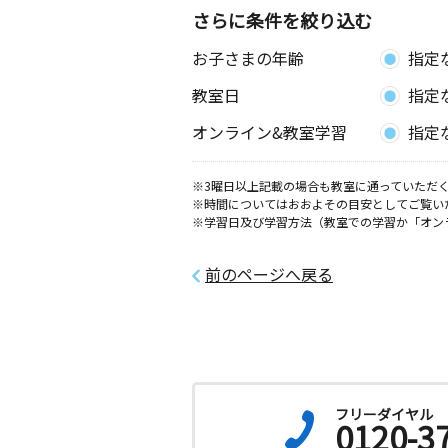
ワハイツ１０２
さらに条件を絞り込む
お子さまの年齢
指定
中山駅前教室
月
火
水
木
金
土
教室日
指定
0歳～高校生
神奈川県横浜市緑区台村町３０９－１
オンライン&教室学習
指定
２０５号室
※3曜日以上記載の場合も教室に通っていただく
鴨居竹山教室
※時間についてはおおよその目安としてご覧い
月
火
水
木
金
土
※学習日及び学習方法（教室での学習か「オン
0歳～高校生
神奈川県横浜市緑区竹山１丁目１７－
ョア鴨居１０４
前のページへ戻る
森の台教室
月
火
水
木
金
土
0歳～高校生
神奈川県横浜市緑区森の台２６－１７
ラハイツ１０２号室
フリーダイヤル
0120-3