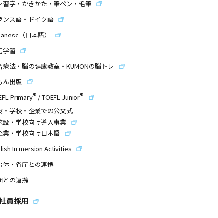
ン習字・かきかた・筆ペン・毛筆
ランス語・ドイツ語
panese（日本語）
信学習
習療法・脳の健康教室・KUMONの脳トレ
もん出版
®
®
EFL Primary
/
TOEFL Junior
設・学校・企業での公文式
施設・学校向け導入事業
企業・学校向け日本語
lish Immersion Activities
治体・省庁との連携
団との連携
社員採用