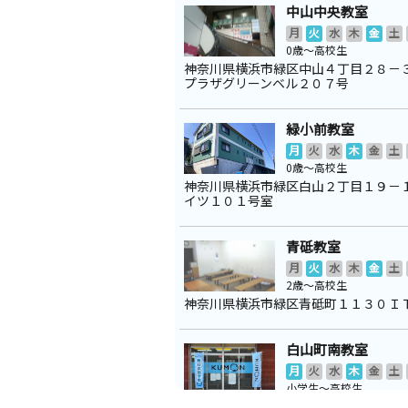
中山中央教室
月
火
水
木
金
土
0歳～高校生
神奈川県横浜市緑区中山４丁目２８－
プラザグリーンベル２０７号
緑小前教室
月
火
水
木
金
土
0歳～高校生
神奈川県横浜市緑区白山２丁目１９－
イツ１０１号室
青砥教室
月
火
水
木
金
土
2歳～高校生
神奈川県横浜市緑区青砥町１１３０Ｉ
白山町南教室
月
火
水
木
金
土
小学生～高校生
神奈川県横浜市緑区白山１丁目２－１