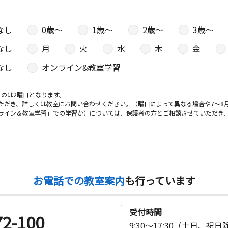
なし
0歳〜
1歳〜
2歳〜
3歳〜
日
なし
月
火
水
木
金
 土井ビル
なし
オンライン&教室学習
のは2曜日となります。
ただき、詳しくは教室にお問い合わせください。（曜日によって異なる場合や7～8
日
ライン＆教室学習」での学習か）については、保護者の方とご相談させていただき
４フレイジ
日
お電話での教室案内
も行っています
 ディーベ
受付時間
72-100
9:30～17:30（土日、祝