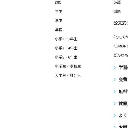
中山２０５号室
3歳
英語
年少
国語
鴨居駅前教室
年中
公文式
月
火
水
木
金
土
0歳～高校生
年長
神奈川県横浜市緑区鴨居２丁目１６－
公文式
ビル１０２
小学1・2年生
KUMO
小学3・4年生
池辺宮前教室
どんなも
小学5・6年生
月
火
水
木
金
土
0歳～高校生
中学生・高校生
学習
神奈川県横浜市都筑区池辺町２６６１
宮前 Ａ－２
大学生・社会人
会費
無料
教室
よく
お問