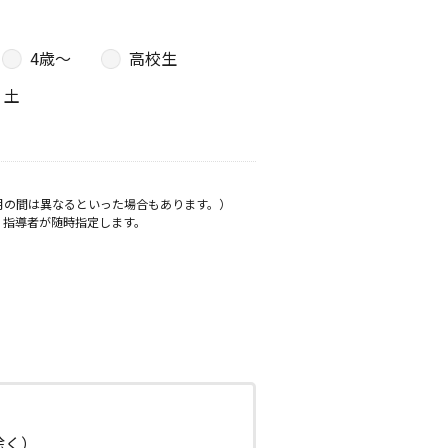
4歳〜
高校生
土
月の間は異なるといった場合もあります。）
、指導者が随時指定します。
日除く）