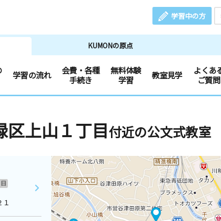
学習中の方
KUMONの原点
の
会費・各種
無料体験
よくあ
学習の流れ
教室見学
手続き
学習
ご質問
緑区上山１丁目
付近の公文式教室
日
２１