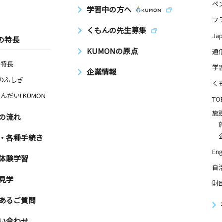
ペ
学習中の方へ
フ
くもんの先生募集
Ja
の特長
日
KUMONの原点
通
１１ 高工
の特長
学
企業情報
Nのふしぎ
く
んだい! KUMON
TO
日
施
の流れ
 ソレーユ
・各種手続き
Eng
体験学習
自
見学
財
あるご質問
い合わせ