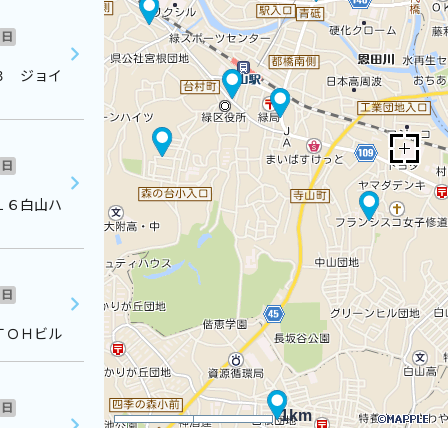
日
３ ジョイ
日
１６白山ハ
日
ＴＯＨビル
日
1km
６ シオザ