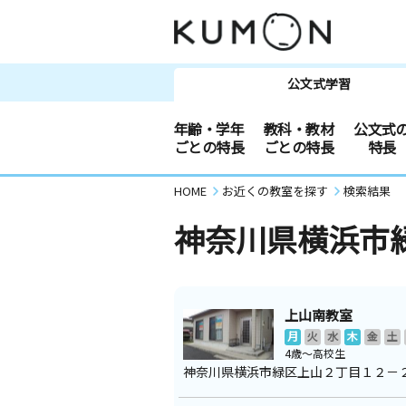
公文式学習
年齢・学年
教科・教材
公文式
ごとの特長
ごとの特長
特長
HOME
お近くの教室を探す
検索結果
神奈川県横浜市
上山南教室
月
火
水
木
金
土
4歳～高校生
神奈川県横浜市緑区上山２丁目１２－