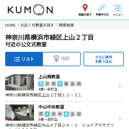
教室を探す
学習中の方
メニュー
HOME
お近くの教室を探す
検索結果
神奈川県横浜市緑区上山２丁目
付近の公文式教室
さらに条件
地図
リスト
を絞り込む
上山南教室
月
火
水
木
金
土
日
4歳～高校生
神奈川県横浜市緑区上山２丁目１２－２１
中山中央教室
月
火
水
木
金
土
日
0歳～高校生
神奈川県横浜市緑区中山４丁目２８－３ ジョイプラザグリ