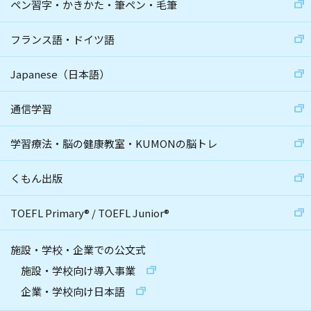
ペン習字・かきかた・筆ペン・毛筆
フランス語・ドイツ語
Japanese（日本語）
通信学習
学習療法・脳の健康教室・KUMONの脳トレ
くもん出版
TOEFL Primary
®
/
TOEFL Junior
®
施設・学校・企業での公文式
施設・学校向け導入事業
企業・学校向け日本語