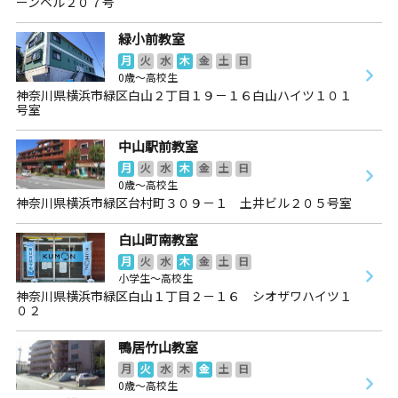
ーンベル２０７号
緑小前教室
月
火
水
木
金
土
日
0歳～高校生
神奈川県横浜市緑区白山２丁目１９－１６白山ハイツ１０１
号室
中山駅前教室
月
火
水
木
金
土
日
0歳～高校生
神奈川県横浜市緑区台村町３０９－１ 土井ビル２０５号室
白山町南教室
月
火
水
木
金
土
日
小学生～高校生
神奈川県横浜市緑区白山１丁目２－１６ シオザワハイツ１
０２
鴨居竹山教室
月
火
水
木
金
土
日
0歳～高校生