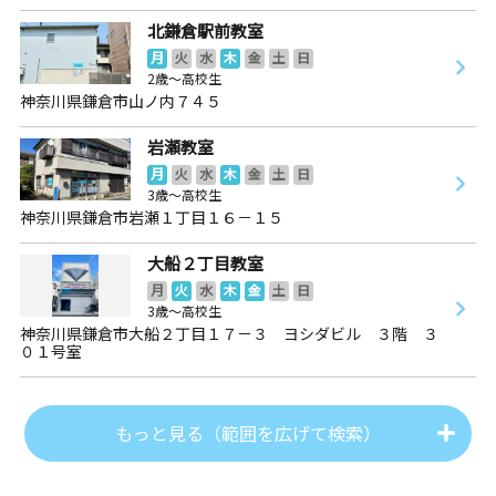
北鎌倉駅前教室
月
火
水
木
金
土
日
2歳～高校生
神奈川県鎌倉市山ノ内７４５
岩瀬教室
月
火
水
木
金
土
日
3歳～高校生
神奈川県鎌倉市岩瀬１丁目１６－１５
大船２丁目教室
月
火
水
木
金
土
日
3歳～高校生
神奈川県鎌倉市大船２丁目１７－３ ヨシダビル ３階 ３
０１号室
もっと見る（範囲を広げて検索）