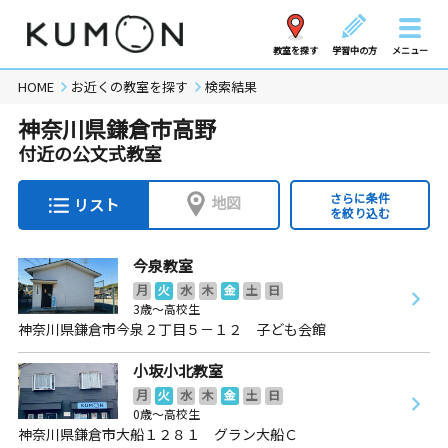
教室を探す
学習中の方
メニュー
HOME
お近くの教室を探す
検索結果
神奈川県鎌倉市高野
付近の公文式教室
さらに条件
地図
リスト
を絞り込む
今泉教室
月
火
水
木
金
土
日
3歳～高校生
神奈川県鎌倉市今泉２丁目５－１２ 子ども会館
小坂小北教室
月
火
水
木
金
土
日
0歳～高校生
神奈川県鎌倉市大船１２８１ グラン大船Ｃ