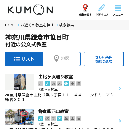
教室を探す
学習中の方
メニュー
HOME
お近くの教室を探す
検索結果
神奈川県鎌倉市笹目町
付近の公文式教室
さらに条件
地図
リスト
を絞り込む
由比ヶ浜通り教室
月
火
水
木
金
土
日
3歳～高校生
神奈川県鎌倉市由比ガ浜３丁目１１－４４ コンドミニアム
鎌倉３０１
鎌倉駅西口教室
月
火
水
木
金
土
日
0歳～高校生