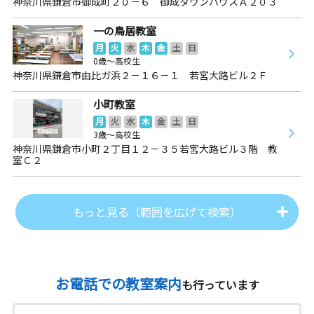
神奈川県鎌倉市御成町２０－６ 御成タウンハウスＡ２０３
一の鳥居教室
月
火
水
木
金
土
日
0歳～高校生
神奈川県鎌倉市由比ガ浜２－１６－１ 若宮大路ビル２Ｆ
小町教室
月
火
水
木
金
土
日
3歳～高校生
神奈川県鎌倉市小町２丁目１２－３５若宮大路ビル３階 教
室Ｃ２
もっと見る（範囲を広げて検索）
お電話での教室案内
も行っています