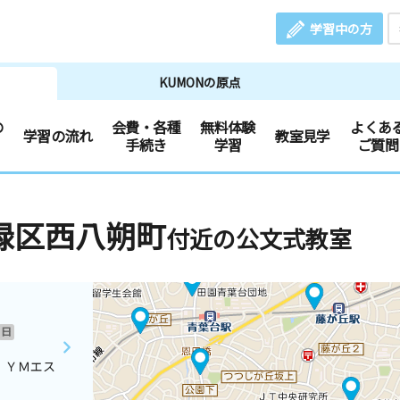
学習中の方
KUMONの原点
の
会費・各種
無料体験
よくあ
学習の流れ
教室見学
手続き
学習
ご質問
緑区西八朔町
付近の公文式教室
日
 ＹＭエス