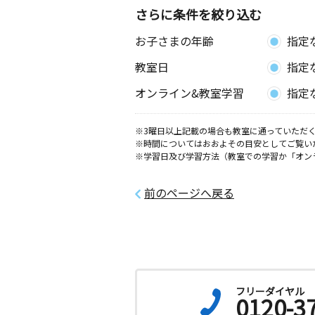
0歳～高校生
さらに条件を絞り込む
神奈川県横浜市緑区三保町１４１０ 
ス十日市場Ａ１０２
お子さまの年齢
指定
教室日
指定
藤が丘教室
月
火
水
木
金
土
オンライン&教室学習
指定
0歳～高校生
神奈川県横浜市青葉区藤が丘２丁目３
飯田ビル１０５
※3曜日以上記載の場合も教室に通っていただく
※時間についてはおおよその目安としてご覧い
※学習日及び学習方法（教室での学習か「オン
十日市場教室
月
火
水
木
金
土
4歳～高校生
前のページへ戻る
神奈川県横浜市緑区十日市場町８３８
リーブロッサム ３０２号
青葉台南教室
月
火
水
木
金
土
0歳～高校生
フリーダイヤル
神奈川県横浜市青葉区つつじが丘２３
0120-3
青葉台２Ｆ