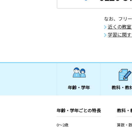
青砥教室
月
火
水
木
金
土
なお、フリ
2歳～高校生
近くの教室
神奈川県横浜市緑区青砥町１１３０Ｉ
学習に関す
市ヶ尾南教室
月
火
水
木
金
土
3歳～高校生
神奈川県横浜市青葉区市ケ尾町３７７
ドハイツ１０３
青葉台駅前教室
年齢・学年
教科・教
月
火
水
木
金
土
2歳～高校生
神奈川県横浜市青葉区青葉台２丁目９
ワービル４階
年齢・学年ごとの特長
教科・
榎が丘東教室
0～2歳
算数・
月
火
水
木
金
土