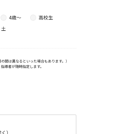
4歳〜
高校生
土
月の間は異なるといった場合もあります。）
、指導者が随時指定します。
日除く）