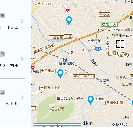
日
４ ルミエ
室
日
２０ 村田
日
１ セトル
1km
日