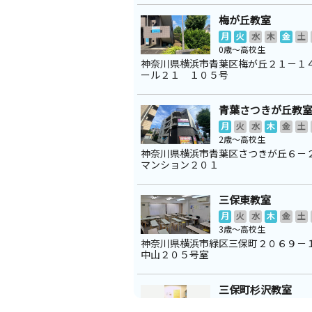
梅が丘教室
月
火
水
木
金
土
0歳～高校生
神奈川県横浜市青葉区梅が丘２１－１
ール２１ １０５号
青葉さつきが丘教
月
火
水
木
金
土
2歳～高校生
神奈川県横浜市青葉区さつきが丘６－
マンション２０１
三保東教室
月
火
水
木
金
土
3歳～高校生
神奈川県横浜市緑区三保町２０６９－
中山２０５号室
三保町杉沢教室
月
火
水
木
金
土