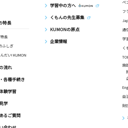
ペ
学習中の方へ
 サンクレ
フ
くもんの先生募集
Ja
の特長
KUMONの原点
通
の特長
学
企業情報
Nのふしぎ
く
んだい! KUMON
TO
施
の流れ
・各種手続き
Eng
体験学習
自
見学
財
あるご質問
い合わせ