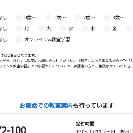
タウンハウ
なし
0歳〜
1歳〜
2歳〜
3歳〜
なし
月
火
水
木
金
日
なし
オンライン&教室学習
－３ 第２
のは2曜日となります。
ただき、詳しくは教室にお問い合わせください。（曜日によって異なる場合や7～8
ライン＆教室学習」での学習か）については、保護者の方とご相談させていただき
日
―１ チェ
お電話での教室案内
も行っています
日
受付時間
－７ニック
72-100
9:30～17:30（土日、祝