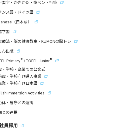
ン習字・かきかた・筆ペン・毛筆
ランス語・ドイツ語
panese（日本語）
信学習
習療法・脳の健康教室・KUMONの脳トレ
もん出版
®
®
EFL Primary
/
TOEFL Junior
設・学校・企業での公文式
施設・学校向け導入事業
企業・学校向け日本語
lish Immersion Activities
治体・省庁との連携
団との連携
社員採用