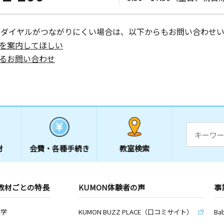
日
ーダイヤルがつながりにくい場合は、以下からもお問い合わせい
を案内してほしい
ＴＯＨビル
るお問い合わせ
日
 フィール
材
会費・
各種手続き
教室検索
日
－１６フラ
教材ごとの特長
KUMON体験者の声
事
数学
KUMON BUZZ PLACE（口コミサイト）
Ba
日