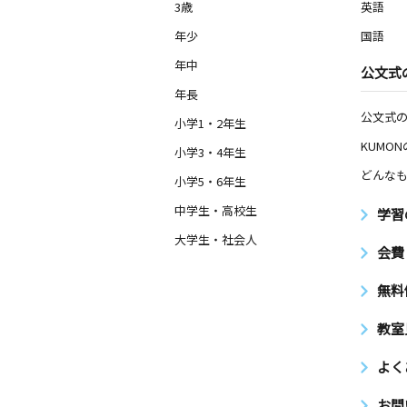
0歳～高校生
3歳
英語
神奈川県横浜市青葉区榎が丘１４－３
スト青葉台１０７号室
年少
国語
年中
公文式
年長
公文式
小学1・2年生
KUMO
小学3・4年生
どんなも
小学5・6年生
中学生・高校生
学習
大学生・社会人
会費
無料
教室
よく
お問