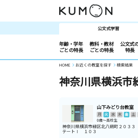
公文式学習
年齢・学年
教科・教材
公文式
ごとの特長
ごとの特長
特長
HOME
お近くの教室を探す
検索結果
神奈川県横浜市
山下みどり台教室
月
火
水
木
金
土
0歳～高校生
神奈川県横浜市緑区北八朔町２０３３
テートⅠ １０３