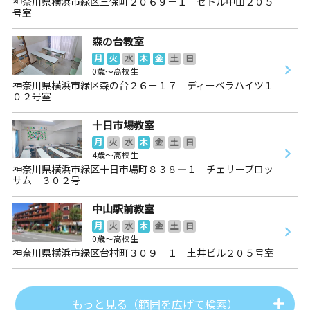
神奈川県横浜市緑区三保町２０６９－１ セトル中山２０５
号室
森の台教室
月
火
水
木
金
土
日
0歳～高校生
神奈川県横浜市緑区森の台２６－１７ ディーベラハイツ１
０２号室
十日市場教室
月
火
水
木
金
土
日
4歳～高校生
神奈川県横浜市緑区十日市場町８３８―１ チェリーブロッ
サム ３０２号
中山駅前教室
月
火
水
木
金
土
日
0歳～高校生
神奈川県横浜市緑区台村町３０９－１ 土井ビル２０５号室
もっと見る（範囲を広げて検索）