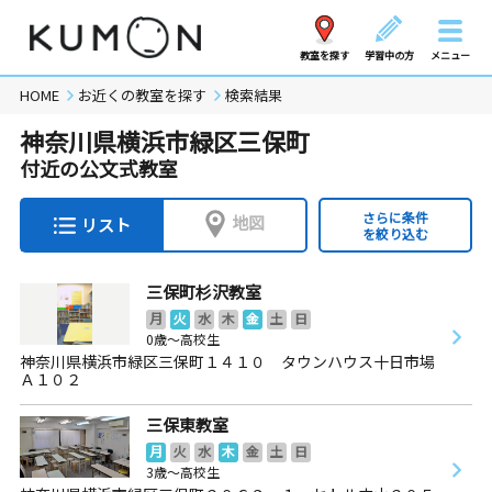
教室を探す
学習中の方
メニュー
HOME
お近くの教室を探す
検索結果
神奈川県横浜市緑区三保町
付近の公文式教室
さらに条件
地図
リスト
を絞り込む
三保町杉沢教室
月
火
水
木
金
土
日
0歳～高校生
神奈川県横浜市緑区三保町１４１０ タウンハウス十日市場
Ａ１０２
三保東教室
月
火
水
木
金
土
日
3歳～高校生