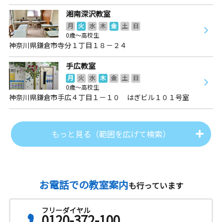
湘南深沢教室
月
火
水
木
金
土
日
0歳～高校生
神奈川県鎌倉市寺分１丁目１８－２４
手広教室
月
火
水
木
金
土
日
0歳～高校生
神奈川県鎌倉市手広４丁目１－１０ はぎビル１０１号室
もっと見る（範囲を広げて検索）
お電話での教室案内
も行っています
フリーダイヤル
0120-372-100