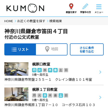
教室を探す
学習中の方
メニュー
HOME
お近くの教室を探す
検索結果
神奈川県鎌倉市笛田４丁目
付近の公文式教室
さらに条件
地図
リスト
を絞り込む
梶原口教室
月
火
水
木
金
土
日
0歳～高校生
神奈川県鎌倉市常盤２５５－１ クレイン鎌倉１０１号室
梶原１丁目教室
月
火
水
木
金
土
日
0歳～高校生
神奈川県鎌倉市梶原１丁目７－１０ コーポラス石井１０３