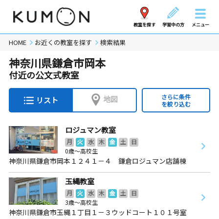
教室を探す
学習中の方
メニュー
HOME
お近くの教室を探す
検索結果
神奈川県鎌倉市岡本
付近の公文式教室
さらに条件
地図
リスト
を絞り込む
ロジュマン教室
月
火
水
木
金
土
日
0歳～高校生
神奈川県鎌倉市岡本１２４１－４ 鎌倉ロジュマン店舗棟
玉縄教室
月
火
水
木
金
土
日
3歳～高校生
神奈川県鎌倉市玉縄１丁目１－３ウッドコート１０１号室