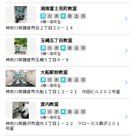
湘南富士見町教室
月
火
水
木
金
土
日
0歳～高校生
神奈川県鎌倉市台２丁目２０－１４
玉縄五丁目教室
月
火
水
木
金
土
日
3歳～高校生
神奈川県鎌倉市玉縄５丁目４－９
大船駅前教室
月
火
水
木
金
土
日
2歳～高校生
神奈川県鎌倉市大船１丁目１２－２１ 中田ビル２０２号室
渡内教室
月
火
水
木
金
土
日
0歳～高校生
神奈川県藤沢市渡内３丁目１－２２ クローカス藤沢２０１
号室