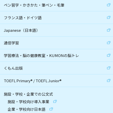
ペン習字・かきかた・筆ペン・毛筆
フランス語・ドイツ語
Japanese（日本語）
通信学習
学習療法・脳の健康教室・KUMONの脳トレ
くもん出版
TOEFL Primary
®
/
TOEFL Junior
®
施設・学校・企業での公文式
施設・学校向け導入事業
企業・学校向け日本語