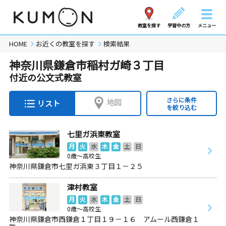
教室を探す
学習中の方
メニュー
HOME
お近くの教室を探す
検索結果
神奈川県鎌倉市稲村ガ崎３丁目
付近の公文式教室
さらに条件
地図
リスト
を絞り込む
七里ガ浜東教室
月
火
水
木
金
土
日
0歳～高校生
神奈川県鎌倉市七里ガ浜東３丁目１－２５
津村教室
月
火
水
木
金
土
日
0歳～高校生
神奈川県鎌倉市西鎌倉１丁目１９－１６ アムール西鎌倉１