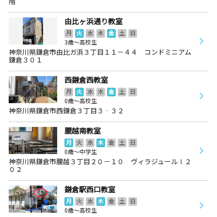
階
由比ヶ浜通り教室
月
火
水
木
金
土
日
3歳～高校生
神奈川県鎌倉市由比ガ浜３丁目１１－４４ コンドミニアム
鎌倉３０１
西鎌倉西教室
月
火
水
木
金
土
日
0歳～高校生
神奈川県鎌倉市西鎌倉３丁目３‐３２
腰越南教室
月
火
水
木
金
土
日
0歳～中学生
神奈川県鎌倉市腰越３丁目２０－１０ ヴィラジュールⅠ２
０２
鎌倉駅西口教室
月
火
水
木
金
土
日
0歳～高校生