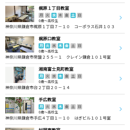
梶原１丁目教室
月
火
水
木
金
土
日
0歳～高校生
神奈川県鎌倉市梶原１丁目７－１０ コーポラス石井１０３
梶原口教室
月
火
水
木
金
土
日
0歳～高校生
神奈川県鎌倉市常盤２５５－１ クレイン鎌倉１０１号室
湘南富士見町教室
月
火
水
木
金
土
日
0歳～高校生
神奈川県鎌倉市台２丁目２０－１４
手広教室
月
火
水
木
金
土
日
0歳～高校生
神奈川県鎌倉市手広４丁目１－１０ はぎビル１０１号室
村岡東教室