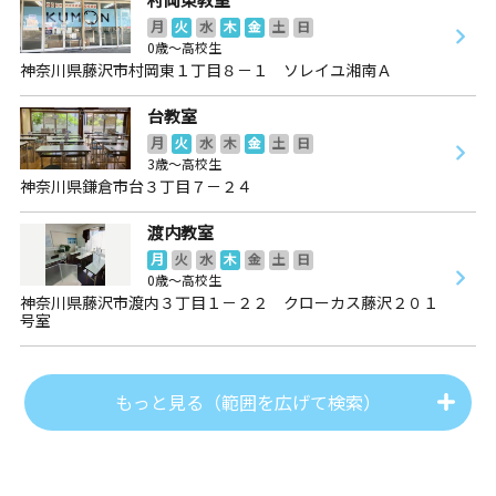
月
火
水
木
金
土
日
0歳～高校生
神奈川県藤沢市村岡東１丁目８－１ ソレイユ湘南Ａ
台教室
月
火
水
木
金
土
日
3歳～高校生
神奈川県鎌倉市台３丁目７－２４
渡内教室
月
火
水
木
金
土
日
0歳～高校生
神奈川県藤沢市渡内３丁目１－２２ クローカス藤沢２０１
号室
もっと見る（範囲を広げて検索）