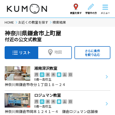
教室を探す
学習中の方
メニュー
HOME
お近くの教室を探す
検索結果
神奈川県鎌倉市上町屋
付近の公文式教室
さらに条件
地図
リスト
を絞り込む
湘南深沢教室
月
火
水
木
金
土
日
0歳～高校生
神奈川県鎌倉市寺分１丁目１８－２４
ロジュマン教室
月
火
水
木
金
土
日
0歳～高校生
神奈川県鎌倉市岡本１２４１－４ 鎌倉ロジュマン店舗棟