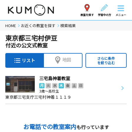
教室を探す
学習中の方
メニュー
HOME
お近くの教室を探す
検索結果
東京都三宅村伊豆
付近の公文式教室
さらに条件
地図
リスト
を絞り込む
三宅島神着教室
月
火
水
木
金
土
日
3歳～高校生
東京都三宅支庁三宅村神着１１１９
お電話での教室案内
も行っています