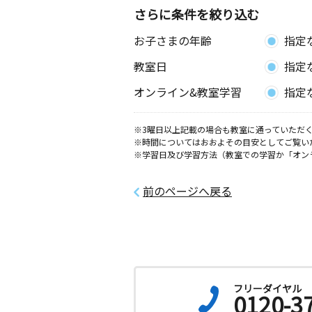
0歳～高校生
さらに条件を絞り込む
神奈川県鎌倉市西鎌倉１丁目１９－１
ル西鎌倉１階
お子さまの年齢
指定
教室日
指定
湘南深沢教室
月
火
水
木
金
土
オンライン&教室学習
指定
0歳～高校生
神奈川県鎌倉市寺分１丁目１８－２４
※3曜日以上記載の場合も教室に通っていただく
※時間についてはおおよその目安としてご覧い
梶原口教室
※学習日及び学習方法（教室での学習か「オン
月
火
水
木
金
土
0歳～高校生
神奈川県鎌倉市常盤２５５－１ クレ
前のページへ戻る
０１号室
西鎌倉西教室
月
火
水
木
金
土
0歳～高校生
神奈川県鎌倉市西鎌倉３丁目３‐３２
フリーダイヤル
0120-3