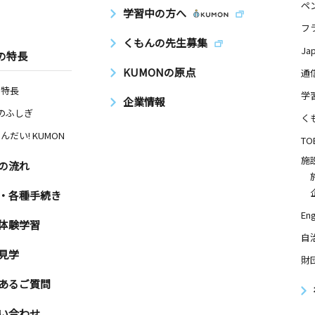
ペ
学習中の方へ
フ
くもんの先生募集
日
Ja
の特長
ＡＭＩＦＵ
KUMONの原点
通
Ｆ
の特長
学
企業情報
Nのふしぎ
く
んだい! KUMON
日
TO
施
朝日町町内
の流れ
・各種手続き
Eng
体験学習
日
自
見学
財
あるご質問
い合わせ