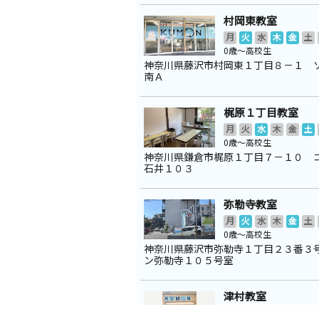
村岡東教室
月
火
水
木
金
土
0歳～高校生
神奈川県藤沢市村岡東１丁目８－１ 
南Ａ
梶原１丁目教室
月
火
水
木
金
土
0歳～高校生
神奈川県鎌倉市梶原１丁目７－１０ 
石井１０３
弥勒寺教室
月
火
水
木
金
土
0歳～高校生
神奈川県藤沢市弥勒寺１丁目２３番３
ン弥勒寺１０５号室
津村教室
月
火
水
木
金
土