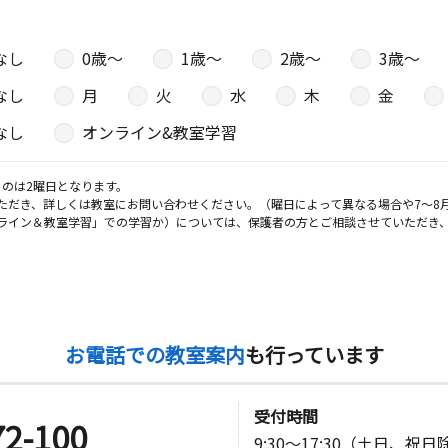
６ アムー
なし
0歳〜
1歳〜
2歳〜
3歳〜
なし
月
火
水
木
金
日
なし
オンライン&教室学習
のは2曜日となります。
ただき、詳しくは教室にお問い合わせください。（曜日によって異なる場合や7～8
ライン＆教室学習」での学習か）については、保護者の方とご相談させていただき
日
イン鎌倉１
お電話での教室案内
も行っています
日
受付時間
72-100
9:30～17:30（土日、祝