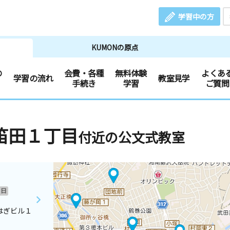
学習中の方
KUMONの原点
の
会費・各種
無料体験
よくあ
学習の流れ
教室見学
手続き
学習
ご質問
笛田１丁目
付近の公文式教室
日
はぎビル１