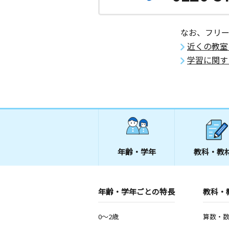
鵠沼東教室
月
火
水
木
金
土
3歳～高校生
なお、フリ
神奈川県藤沢市鵠沼東３‐１‐３１４
近くの教室
学習に関す
ロジュマン教室
月
火
水
木
金
土
0歳～高校生
神奈川県鎌倉市岡本１２４１－４ 鎌
ン店舗棟
藤が岡３丁目教室
月
火
水
木
金
土
3歳～高校生
年齢・学年
教科・教
神奈川県藤沢市藤が岡３丁目４－３ヒ
が岡Ａ号室
年齢・学年ごとの特長
片瀬１丁目教室
教科・
月
火
水
木
金
土
0歳～高校生
0～2歳
算数・
神奈川県藤沢市片瀬１丁目５‐３