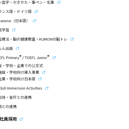
ン習字・かきかた・筆ペン・毛筆
ランス語・ドイツ語
panese（日本語）
信学習
習療法・脳の健康教室・KUMONの脳トレ
もん出版
®
®
EFL Primary
/
TOEFL Junior
設・学校・企業での公文式
施設・学校向け導入事業
企業・学校向け日本語
lish Immersion Activities
治体・省庁との連携
団との連携
社員採用