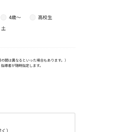
4歳〜
高校生
土
月の間は異なるといった場合もあります。）
、指導者が随時指定します。
日除く）