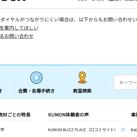
日
ーダイヤルがつながりにくい場合は、以下からもお問い合わせい
を案内してほしい
るお問い合わせ
日
倉ロジュマ
日
材
会費・
各種手続き
教室検索
ルトップ藤
教材ごとの特長
KUMON体験者の声
事
日
数学
KUMON BUZZ PLACE（口コミサイト）
Ba