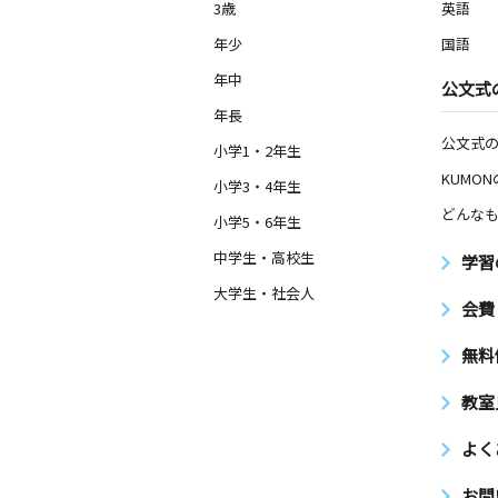
3歳
英語
藤沢駅前教室
年少
国語
月
火
水
木
金
土
年中
公文式
0歳～高校生
神奈川県藤沢市南藤沢３－４ ＭＩＮ
年長
ＪＩＳＡＷＡ ＬＩＬＡＳ ＢＬＤ３
公文式
小学1・2年生
KUMO
小学3・4年生
朝日町教室
月
火
水
木
どんなも
金
土
小学5・6年生
2歳～高校生
神奈川県藤沢市朝日町２１－２６ 
中学生・高校生
学習
会館２階
大学生・社会人
会費
湘南富士見町教室
無料
月
火
水
木
金
土
0歳～高校生
神奈川県鎌倉市台２丁目２０－１４
教室
よく
お問