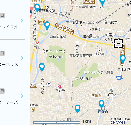
日
ソレイユ湘
日
コーポラス
日
号 アーバ
1km
日