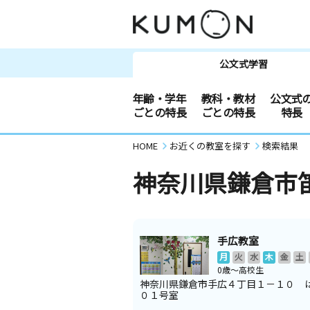
公文式学習
年齢・学年
教科・教材
公文式
ごとの特長
ごとの特長
特長
HOME
お近くの教室を探す
検索結果
神奈川県鎌倉市
手広教室
月
火
水
木
金
土
0歳～高校生
神奈川県鎌倉市手広４丁目１－１０ 
０１号室