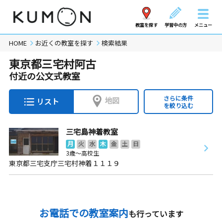
教室を探す
学習中の方
メニュー
HOME
お近くの教室を探す
検索結果
東京都三宅村阿古
付近の公文式教室
さらに条件
地図
リスト
を絞り込む
三宅島神着教室
月
火
水
木
金
土
日
3歳～高校生
東京都三宅支庁三宅村神着１１１９
お電話での教室案内
も行っています