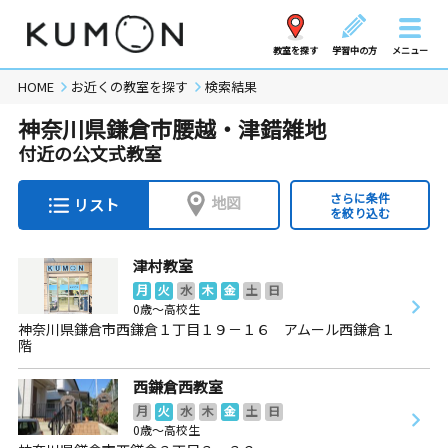
教室を探す
学習中の方
メニュー
HOME
お近くの教室を探す
検索結果
神奈川県鎌倉市腰越・津錯雑地
付近の公文式教室
さらに条件
地図
リスト
を絞り込む
津村教室
月
火
水
木
金
土
日
0歳～高校生
神奈川県鎌倉市西鎌倉１丁目１９－１６ アムール西鎌倉１
階
西鎌倉西教室
月
火
水
木
金
土
日
0歳～高校生