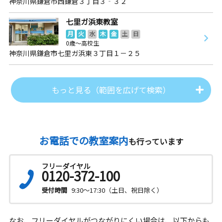
神奈川県鎌倉市西鎌倉３丁目３‐３２
七里ガ浜東教室
月
火
水
木
金
土
日
0歳～高校生
神奈川県鎌倉市七里ガ浜東３丁目１－２５
もっと見る（範囲を広げて検索）
お電話での教室案内
も行っています
フリーダイヤル
0120-372-100
受付時間
9:30～17:30（土日、祝日除く）
なお、フリーダイヤルがつながりにくい場合は、以下からも