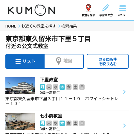
教室を探す
学習中の方
メニュー
HOME
お近くの教室を探す
検索結果
東京都東久留米市下里５丁目
付近の公文式教室
さらに条件
地図
リスト
を絞り込む
下里教室
月
火
水
木
金
土
日
0歳～高校生
東京都東久留米市下里３丁目１１－１９ ホワイトシャトレ
ー１０１
七小前教室
月
火
水
木
金
土
日
3歳～高校生