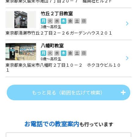
東京都東久留米市滝山７丁目２０－７ 鐵興社ビル２Ｆ
竹丘２丁目教室
月
火
水
木
金
土
日
3歳～高校生
東京都清瀬市竹丘２丁目２－２６ガーデンハウス２０１
八幡町教室
月
火
水
木
金
土
日
0歳～高校生
東京都東久留米市八幡町２丁目１０－２ ホクヨウビル１０
１
もっと見る（範囲を広げて検索）
お電話での教室案内
も行っています