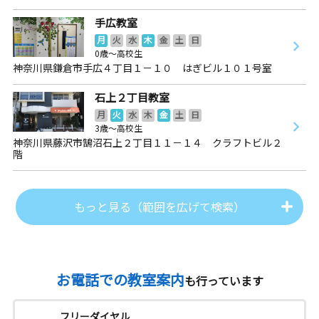
手広教室
月
火
水
木
金
土
日
0歳～高校生
神奈川県鎌倉市手広４丁目１－１０ はぎビル１０１号室
石上２丁目教室
月
火
水
木
金
土
日
3歳～高校生
神奈川県藤沢市鵠沼石上２丁目１１－１４ クラフトビル２
階
もっと見る（範囲を広げて検索）
お電話での教室案内
も行っています
フリーダイヤル