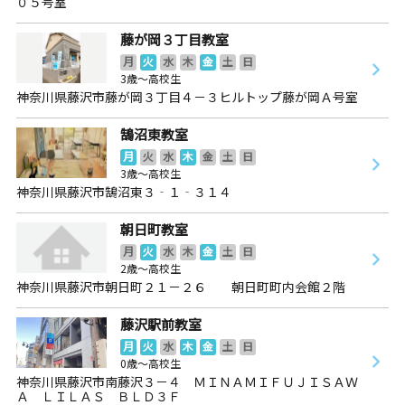
０５号室
藤が岡３丁目教室
月
火
水
木
金
土
日
3歳～高校生
神奈川県藤沢市藤が岡３丁目４－３ヒルトップ藤が岡Ａ号室
鵠沼東教室
月
火
水
木
金
土
日
3歳～高校生
神奈川県藤沢市鵠沼東３‐１‐３１４
朝日町教室
月
火
水
木
金
土
日
2歳～高校生
神奈川県藤沢市朝日町２１－２６ 朝日町町内会館２階
藤沢駅前教室
月
火
水
木
金
土
日
0歳～高校生
神奈川県藤沢市南藤沢３－４ ＭＩＮＡＭＩＦＵＪＩＳＡＷ
Ａ ＬＩＬＡＳ ＢＬＤ３Ｆ