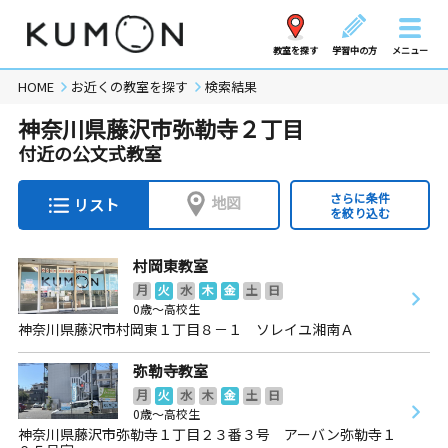
教室を探す
学習中の方
メニュー
HOME
お近くの教室を探す
検索結果
神奈川県藤沢市弥勒寺２丁目
付近の公文式教室
さらに条件
地図
リスト
を絞り込む
村岡東教室
月
火
水
木
金
土
日
0歳～高校生
神奈川県藤沢市村岡東１丁目８－１ ソレイユ湘南Ａ
弥勒寺教室
月
火
水
木
金
土
日
0歳～高校生
神奈川県藤沢市弥勒寺１丁目２３番３号 アーバン弥勒寺１