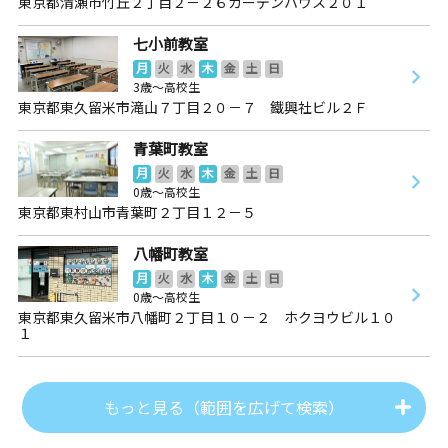
東京都清瀬市竹丘２丁目２－２６ガーデンハウス２０１
七小前教室
月
火
水
木
金
土
日
3歳～高校生
東京都東久留米市滝山７丁目２０－７ 鐵興社ビル２Ｆ
青葉町教室
月
火
水
木
金
土
日
0歳～高校生
東京都東村山市青葉町２丁目１２－５
八幡町教室
月
火
水
木
金
土
日
0歳～高校生
東京都東久留米市八幡町２丁目１０－２ ホクヨウビル１０
１
もっと見る（範囲を広げて検索）