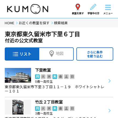
教室を探す
学習中の方
メニュー
HOME
お近くの教室を探す
検索結果
東京都東久留米市下里６丁目
付近の公文式教室
さらに条件
地図
リスト
を絞り込む
下里教室
月
火
水
木
金
土
日
0歳～高校生
東京都東久留米市下里３丁目１１－１９ ホワイトシャトレ
ー１０１
竹丘２丁目教室
月
火
水
木
金
土
日
3歳～高校生